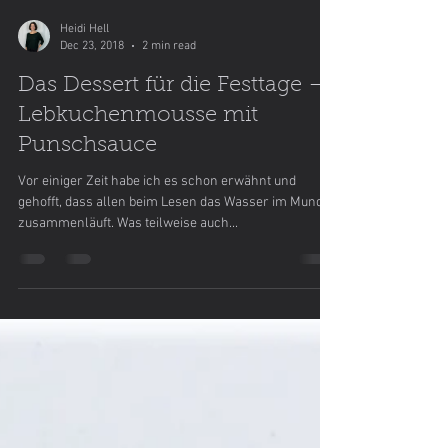
Heidi Hell
Dec 23, 2018
2 min read
Das Dessert für die Festtage –
Lebkuchenmousse mit
Punschsauce
Vor einiger Zeit habe ich es schon erwähnt und
gehofft, dass allen beim Lesen das Wasser im Mund
zusammenläuft. Was teilweise auch...