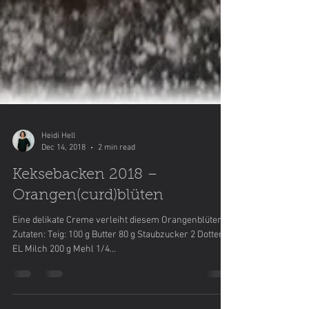
Heidi Hell
Dec 14, 2018
2 min read
Keksebacken 2018 –
Orangen(curd)blüten