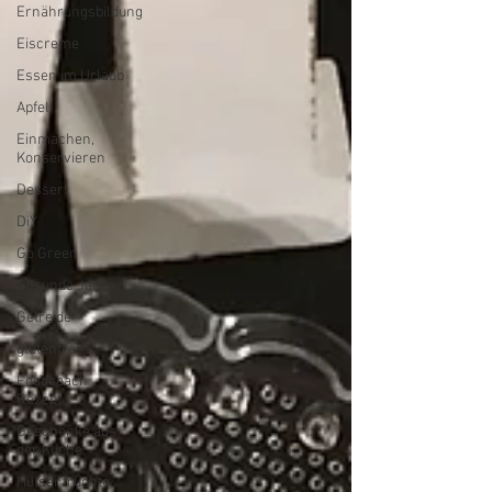
Ernährungsbildung
Eiscreme
Essen im Urlaub
Apfel
Einmachen,
Konservieren
Dessert
DiY
Go Green
Gesunde Jause
Getreide
glutenfrei
Foodcoach
Rezept
Geschenke aus
der Küche
Hülsenfrüchte