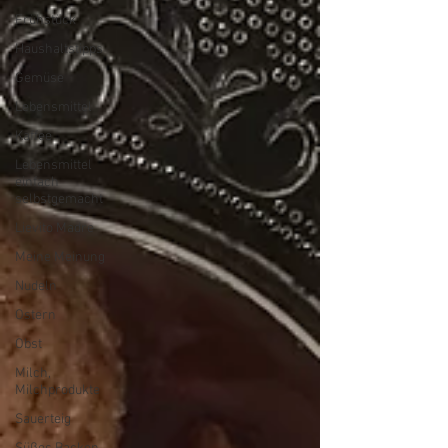
Frühstück
Haushaltstipps
Gemüse
Lebensmittel
Kaffee
Lebensmittel
einfach
selbstgemacht
Lievito Madre
Meine Meinung
Nudeln
Ostern
Obst
Milch,
Milchprodukte
Sauerteig