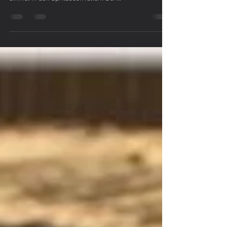
Heidi Hell
Dec 11, 2018
1 min read
Keksebacken 2018 –
Spritzbäckerei
Wer nach den ersten Rezepten nun Kräftesparend
arbeiten ist hier wichtig! Also nicht Zuviel Teig auf
einmal in den Spritzsack füllen! Der...