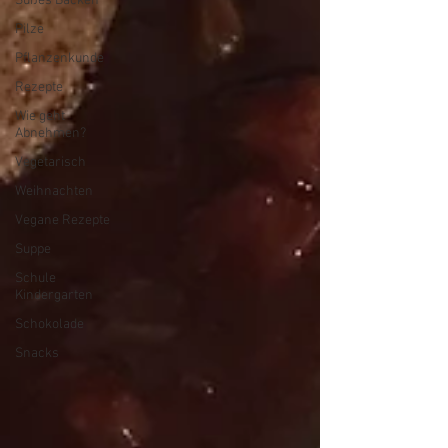
Süßes Backen
Pilze
Pflanzenkunde
Rezepte
Wie geht
Abnehmen?
Vegetarisch
Weihnachten
Vegane Rezepte
Suppe
Schule
Kindergarten
Schokolade
Snacks