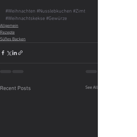
#Weihnachten
#Nusslebkuchen
#Zimt
#Weihnachtskekse
#Gewürze
Allgemein
Rezepte
Süßes Backen
See All
Recent Posts