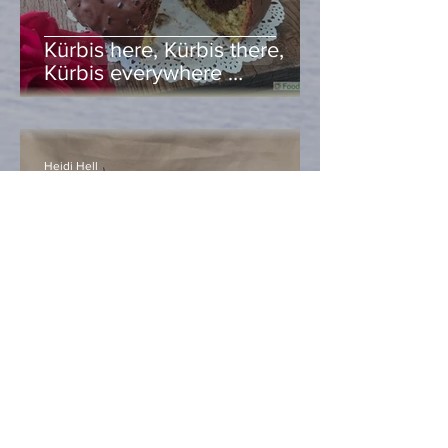
Kürbis here, Kürbis there,
Kürbis everywhere …
Heidi Hell
Oct 30, 2020
2 min read
Allerheiligenstriezel mit –
Kürbis, ganz klar!