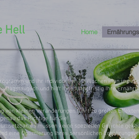
 Hell
Home
Ernährungs
programm und Ihr individueller 10-Wochen Plan in ein
 alltagstauglich und hilft Ihnen langfristig Ihre Ernä
g von kleinen Veränderungen führt zu großen Effekte
 genau das Richtige für Sie!
ag umsetzbar, es müssen keine speziellen Gerichte geko
und
eine Optimierung Ihres persönlichen Ernährungsve