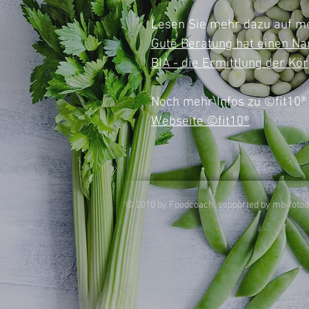
Lesen Sie mehr dazu auf m
Gute Beratung hat einen Na
BIA - die Ermittlung der 
Noch mehr Infos zu
©fit10®
Webseite
©
fit10®
© 2010 by Foodcoach, supported by mb-foto