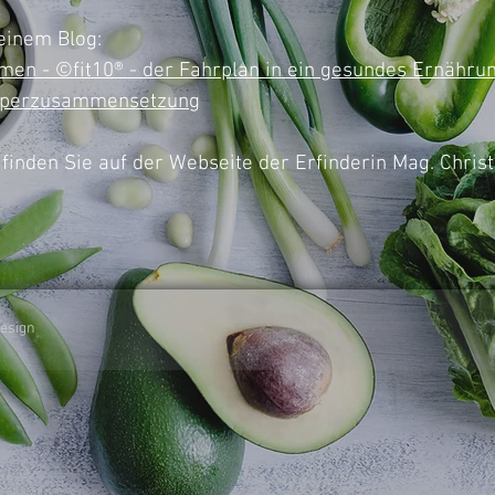
einem Blog:
men - ©fit10® - der Fahrplan in ein gesundes Ernähru
Körperzusammensetzung
 finden Sie auf der Webseite der Erfinderin Mag. Chris
design