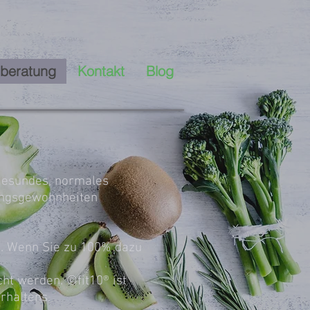
beratung
Kontakt
Blog
 gesundes, normales
hrungsgewohnheiten
n. Wenn Sie zu 100% dazu
cht werden. ©fit10® ist
rhaltens.