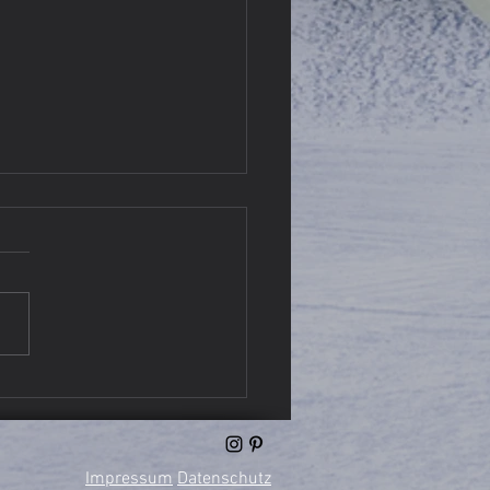
rheiligenstriezel mit –
is, ganz klar!
Impressum
Datenschutz