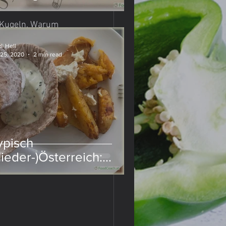
-Kugeln. Warum 
ren. Aber ich 
i Hell
 25, 2020
2 min read
Kirschen hat, 
den.
ypisch
Nieder-)Österreich:
euerfleck mit Sauerteig