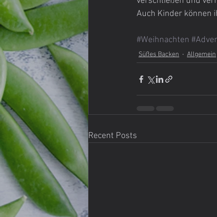
verschließen und verh
Auch Kinder können ih
#Weihnachten
#Adve
Süßes Backen
Allgemein
Recent Posts