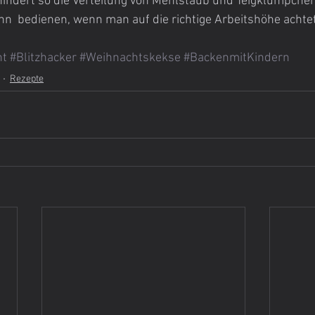
indert so die Verteilung von Mehlstaub und Teigklümpchen
n  bedienen, wenn man auf die richtige Arbeitshöhe achtet
nt
#Blitzhacker
#Weihnachtskekse
#BackenmitKindern
Rezepte