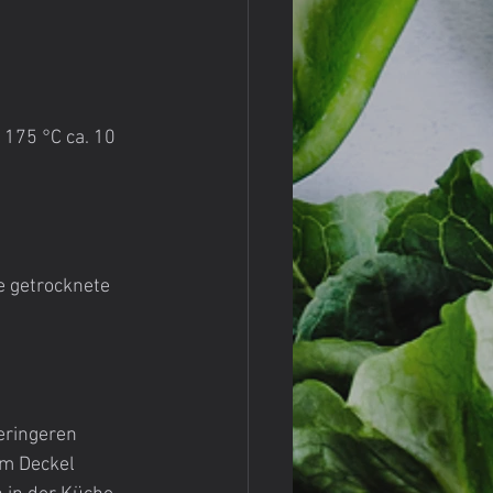
 175 °C ca. 10 
e getrocknete 
eringeren 
em Deckel 