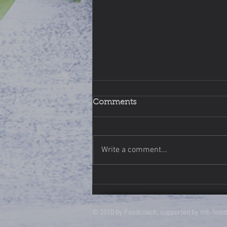
Comments
Write a comment...
Wie geht Abnehmen? #1
© 2010 by Foodcoach, supported by mb-foto