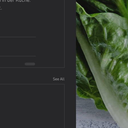
 in der Küche. 
.
See All