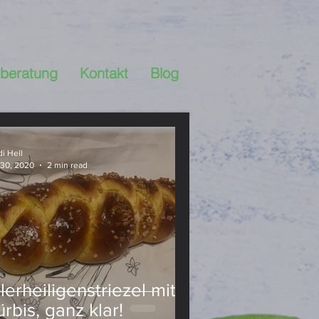
beratung
Kontakt
Blog
Ernährungsberatung
i Hell
 30, 2020
2 min read
ssert
DiY
wnies-
r Küche
Hülsenfrüchte
lerheiligenstriezel mit –
rbis, ganz klar!
stgemacht