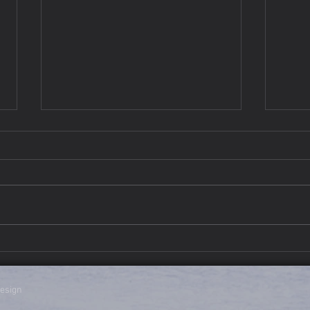
Kürbis here, Kürbis there,
Alle
Kürbis everywhere …
Kürb
design