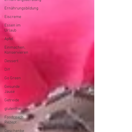
Ernährungsbildung
Eiscreme
Essen im
Urlaub
Apfel
Einmachen,
Konservieren
Dessert
DiY
Go Green
Gesunde
Jause
Getreide
glutenfrei
Foodcoach
Rezept
Geschenke