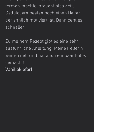
formen möchte, braucht also Zeit, 
Geduld, am besten noch einen Helfer, 
der ähnlich motiviert ist. Dann geht es 
schneller.
Zu meinem Rezept gibt es eine sehr 
ausführliche Anleitung. Meine Helferin 
war so nett und hat auch ein paar Fotos 
gemacht!
Vanillekipferl