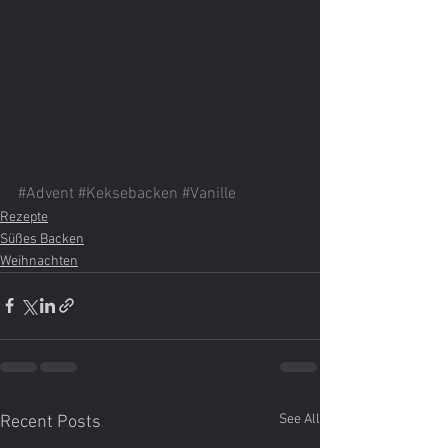
#Advent
#Keksebacken
#Vanille
Rezepte
Süßes Backen
Weihnachten
See All
Recent Posts