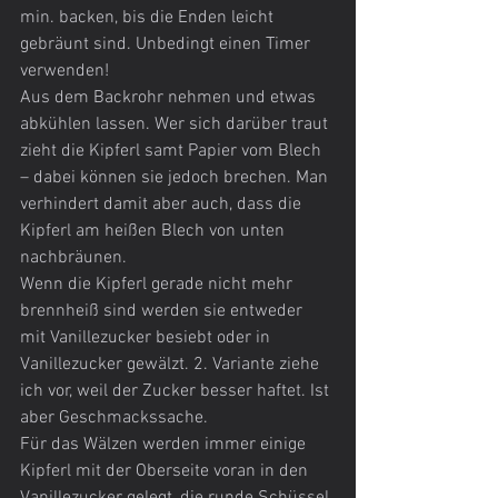
min. backen, bis die Enden leicht 
gebräunt sind. Unbedingt einen Timer 
verwenden!
Aus dem Backrohr nehmen und etwas 
abkühlen lassen. Wer sich darüber traut 
zieht die Kipferl samt Papier vom Blech 
– dabei können sie jedoch brechen. Man 
verhindert damit aber auch, dass die 
Kipferl am heißen Blech von unten 
nachbräunen.
Wenn die Kipferl gerade nicht mehr 
brennheiß sind werden sie entweder 
mit Vanillezucker besiebt oder in 
Vanillezucker gewälzt. 2. Variante ziehe 
ich vor, weil der Zucker besser haftet. Ist 
aber Geschmackssache.
Für das Wälzen werden immer einige 
Kipferl mit der Oberseite voran in den 