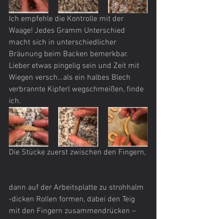
Ich empfehle die Kontrolle mit der 
Waage! Jedes Gramm Unterschied 
macht sich in unterschiedlicher 
Bräunung beim Backen bemerkbar. 
Lieber etwas pingelig sein und Zeit mit 
Wiegen versch…als ein halbes Blech 
verbrannte Kipferl wegschmeißen, finde 
ich.
Die Stücke zuerst zwischen den Fingern, 
dann auf der Arbeitsplatte zu strohhalm 
-dicken Rollen formen, dabei den Teig 
mit den Fingern zusammendrücken – 