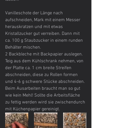
Vanilleschote der Länge nach 
aufschneiden, Mark mit einem Messer 
herauskratzen und mit etwas 
Kristallzucker gut verreiben. Dann mit 
ca. 100 g Staubzucker in einem runden 
Behälter mischen.
2 Backbleche mit Backpapier auslegen. 
Teig aus dem Kühlschrank nehmen, von 
der Platte ca. 1 cm breite Streifen 
abschneiden, diese zu Rollen formen 
und 4-6 g schwere Stücke abschneiden. 
Beim Ausarbeiten braucht man so gut 
wie kein Mehl! Sollte die Arbeitsfläche 
zu fettig werden wird sie zwischendurch 
mit Küchenpapier gereinigt.