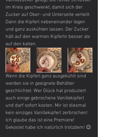
Vanillezucker gelegt, die runde Schüssel 
im Kreis geschwenkt, damit sich der 
Zucker auf Ober- und Unterseite verteilt. 
Dann die Kipferl nebeneinander legen 
und ganz auskühlen lassen. Der Zucker 
hält auf den warmen Kipferln besser als 
auf den kalten.
Wenn die Kipferl ganz ausgekühlt sind 
werden sie in geeignete Behälter 
geschlichtet. Wer Glück hat produziert 
auch einige gebrochene Vanillekipferl 
und darf sofort kosten. Mir ist diesmal 
kein einziges Vanillekipferl zerbrochen! 
Ich glaube das ist eine Premiere! 
Gekostet habe ich natürlich trotzdem! 😉