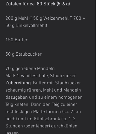
Zutaten für ca. 80 Stück (5-6 g)
200 g Mehl (150 g Weizenmehl T 700 + 
50 g Dinkelvollmehl)
150 Butter
50 g Staubzucker
70 g geriebene Mandeln
Mark 1 Vanilleschote, Staubzucker
Zubereitung
: Butter mit Staubzucker 
schaumig rühren, Mehl und Mandeln 
dazugeben und zu einem homogenen 
Teig kneten. Dann den Teig zu einer 
rechteckigen Platte formen (ca. 2 cm 
hoch) und im Kühlschrank ca. 1-2 
Stunden (oder länger) durchkühlen 
lassen.