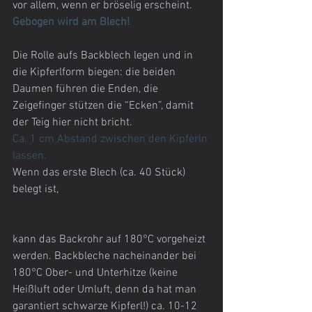
vor allem, wenn er bröselig erscheint.
Gebogen wird am Blech!
Die Rolle aufs Backblech legen und in 
die Kipferlform biegen: die beiden 
Daumen führen die Enden, die 
Zeigefinger stützen die “Ecken”, damit 
der Teig hier nicht bricht.
Ca. 1 cm Abstand zwischen den Kipferln 
lassen.
Wenn das erste Blech (ca. 40 Stück) 
belegt ist, 
kann das Backrohr auf 180°C vorgeheizt 
werden. Backbleche nacheinander bei 
180°C Ober- und Unterhitze (keine 
Heißluft oder Umluft, denn da hat man 
garantiert schwarze Kipferl!) ca. 10-12 