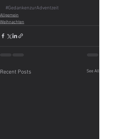
#GedankenzurAdventzeit
Allgemein
Weihnachten
See All
Recent Posts