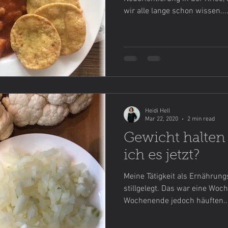
wir alle lange schon wissen...
ebensmittel einfach selbstgemacht
Lievito Madre
Mein
Heidi Hell
Mar 22, 2020
2 min read
Gewicht halten 
ich es jetzt?
Meine Tätigkeit als Ernährungs
stillgelegt. Das war eine Woc
Wochenende jedoch häuften..