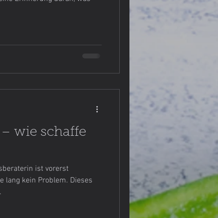
.
e Meinung
Nudeln
– wie schaffe
beraterin ist vorerst
he lang kein Problem. Dieses
.