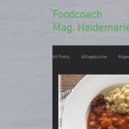
Foodcoach
Mag. Heidemarie
All Posts
Alltagsküche
Allg
Ernährungsberatung
Ernäh
Einmachen, Konservieren
D
Foodcoach Rezept
Geschen