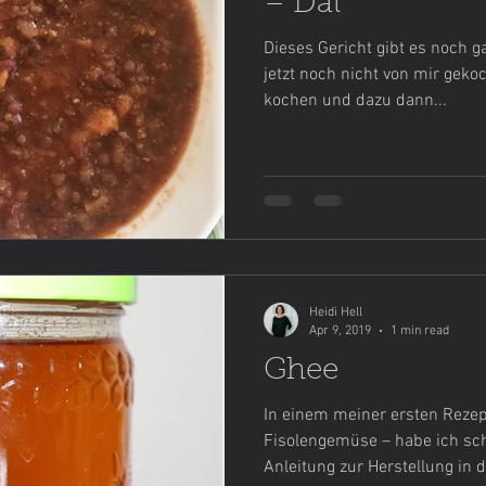
– Dal
Dieses Gericht gibt es noch g
jetzt noch nicht von mir geko
kochen und dazu dann...
Heidi Hell
Apr 9, 2019
1 min read
Ghee
In einem meiner ersten Rezept
Fisolengemüse – habe ich schon Ghee erwähnt. Hier ist die
Anleitung zur Herstellung in de