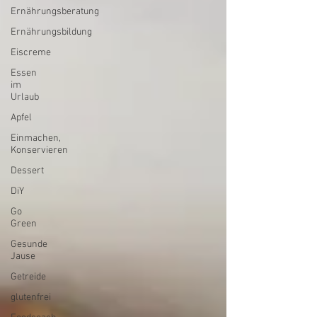
Ernährungsberatung
Ernährungsbildung
Eiscreme
Essen
im
Urlaub
Apfel
Einmachen,
Konservieren
Dessert
DiY
Go
Green
Gesunde
Jause
Getreide
glutenfrei