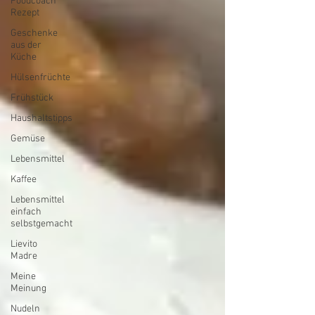
Foodcoach
Rezept
Geschenke
aus der
Küche
Hülsenfrüchte
Frühstück
Haushaltstipps
Gemüse
Lebensmittel
Kaffee
Lebensmittel
einfach
selbstgemacht
Lievito
Madre
Meine
Meinung
Nudeln