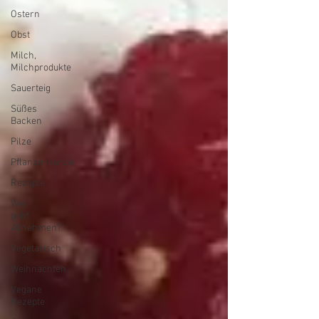
Ostern
Obst
Milch,
Milchprodukte
Sauerteig
Süßes
Backen
Pilze
Pflanzenkunde
Rezepte
Wie
geht
Abnehmen?
Vegetarisch
Weihnachten
Vegane
Rezepte