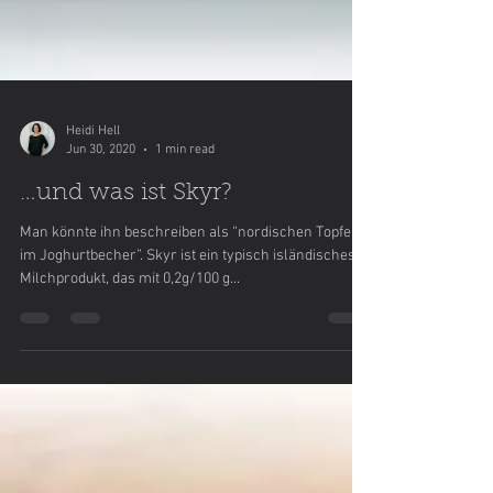
Heidi Hell
Jun 30, 2020
1 min read
…und was ist Skyr?
Man könnte ihn beschreiben als “nordischen Topfen
im Joghurtbecher”. Skyr ist ein typisch isländisches
Milchprodukt, das mit 0,2g/100 g...