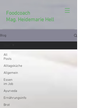
Foodcoach
Mag. Heidemarie Hell
Blog
Obst
All
Posts
Alltagsküche
Allgemein
Essen
im Job
Ayurveda
Ernährungsinfo
Brot