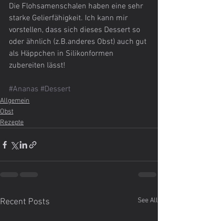
Die Flohsamenschalen haben eine sehr 
starke Gelierfähigkeit. Ich kann mir 
vorstellen, dass sich dieses Dessert so 
oder ähnlich (z.B.anderes Obst) auch gut 
als Häppchen in Silikonformen 
zubereiten lässt!
#Ananas
#Dessert
Allgemein
Obst
Rezepte
See All
Recent Posts