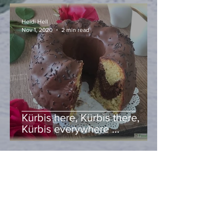
Heidi Hell
Nov 1, 2020
2 min read
Kürbis here, Kürbis there,
Kürbis everywhere …
Heidi Hell
Oct 30, 2020
2 min read