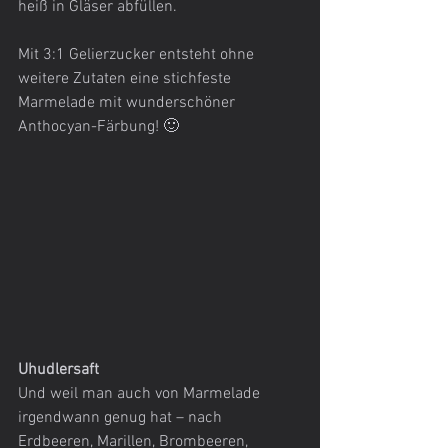
heiß in Gläser abfüllen.
Mit 3:1 Gelierzucker entsteht ohne 
weitere Zutaten eine stichfeste 
Marmelade mit wunderschöner 
Anthocyan-Färbung! 🙂
Uhudlersaft
Und weil man auch von Marmelade 
irgendwann genug hat – nach 
Erdbeeren, Marillen, Brombeeren, 