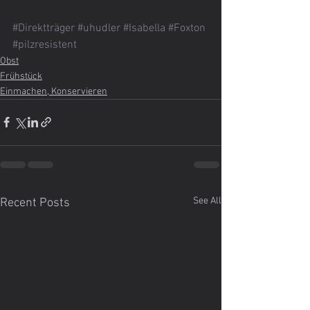
#Direktträger
#uhudler
#Isabella
#Foxton
#pilzresistent
Obst
Frühstück
Einmachen, Konservieren
See All
Recent Posts