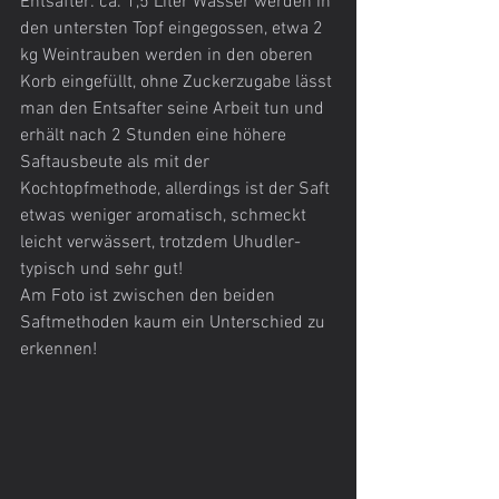
Entsafter: ca. 1,5 Liter Wasser werden in 
den untersten Topf eingegossen, etwa 2 
kg Weintrauben werden in den oberen 
Korb eingefüllt, ohne Zuckerzugabe lässt 
man den Entsafter seine Arbeit tun und 
erhält nach 2 Stunden eine höhere 
Saftausbeute als mit der 
Kochtopfmethode, allerdings ist der Saft 
etwas weniger aromatisch, schmeckt 
leicht verwässert, trotzdem Uhudler-
typisch und sehr gut!
Am Foto ist zwischen den beiden 
Saftmethoden kaum ein Unterschied zu 
erkennen!