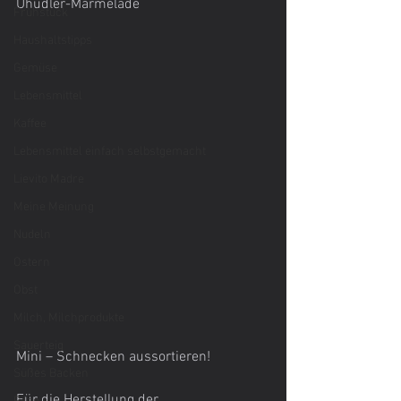
Uhudler-Marmelade
Frühstück
Haushaltstipps
Gemüse
Lebensmittel
Kaffee
Lebensmittel einfach selbstgemacht
Lievito Madre
Meine Meinung
Nudeln
Ostern
Obst
Milch, Milchprodukte
Sauerteig
Mini – Schnecken aussortieren! 
Süßes Backen
Für die Herstellung der 