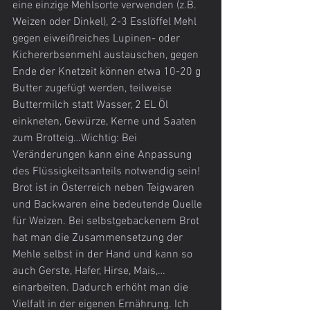
eine einzige Mehlsorte verwenden (z.B. 
Weizen oder Dinkel), 2-3 Esslöffel Mehl 
gegen eiweißreiches Lupinen- oder 
Kichererbsenmehl austauschen, gegen 
Ende der Knetzeit können etwa 10-20 g 
Butter zugefügt werden, teilweise 
Buttermilch statt Wasser, 2 EL Öl 
einkneten, Gewürze, Kerne und Saaten 
zum Brotteig…Wichtig: Bei 
Veränderungen kann eine Anpassung 
des Flüssigkeitsanteils notwendig sein!
Brot ist in Österreich neben Teigwaren 
und Backwaren eine bedeutende Quelle 
für Weizen. Bei selbstgebackenem Brot 
hat man die Zusammensetzung der 
Mehle selbst in der Hand und kann so 
auch Gerste, Hafer, Hirse, Mais,…
einarbeiten. Dadurch erhöht man die 
Vielfalt in der eigenen Ernährung. Ich 