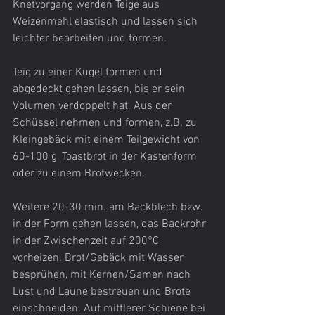
Knetvorgang werden Teige aus 
Weizenmehl elastisch und lassen sich 
leichter bearbeiten und formen.
Teig zu einer Kugel formen und 
abgedeckt gehen lassen, bis er sein 
Volumen verdoppelt hat. Aus der 
Schüssel nehmen und formen, z.B. zu 
Kleingebäck mit einem Teilgewicht von 
60-100 g, Toastbrot in der Kastenform 
oder zu einem Brotwecken.
Weitere 20-30 min. am Backblech bzw. 
in der Form gehen lassen, das Backrohr 
in der Zwischenzeit auf 200°C 
vorheizen. Brot/Gebäck mit Wasser 
besprühen, mit Kernen/Samen nach 
Lust und Laune bestreuen und Brote 
einschneiden. Auf mittlerer Schiene bei 