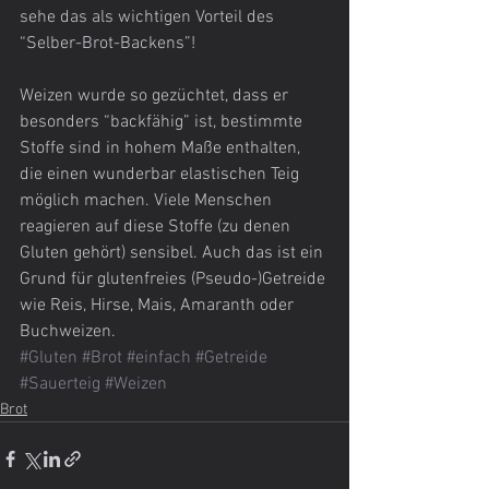
sehe das als wichtigen Vorteil des 
“Selber-Brot-Backens”!
Weizen wurde so gezüchtet, dass er 
besonders “backfähig” ist, bestimmte 
Stoffe sind in hohem Maße enthalten, 
die einen wunderbar elastischen Teig 
möglich machen. Viele Menschen 
reagieren auf diese Stoffe (zu denen 
Gluten gehört) sensibel. Auch das ist ein 
Grund für glutenfreies (Pseudo-)Getreide 
wie Reis, Hirse, Mais, Amaranth oder 
Buchweizen.
#Gluten
#Brot
#einfach
#Getreide
#Sauerteig
#Weizen
Brot