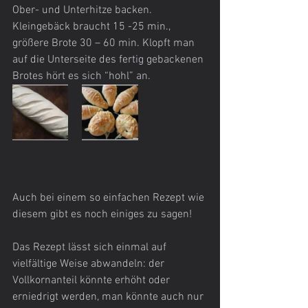
Ober- und Unterhitze backen. 
Kleingebäck braucht 15 -25 min., 
größere Brote 30 – 60 min. Klopft man 
auf die Unterseite des fertig gebackenen 
Brotes hört es sich “hohl” an.
Auch bei einem so einfachen Rezept wie 
diesem gibt es noch einiges zu sagen!
Das Rezept lässt sich einmal auf 
vielfältige Weise abwandeln: der 
Vollkornanteil könnte erhöht oder 
erniedrigt werden, man könnte auch nur 