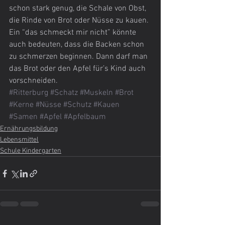
schon stark genug, die Schale von Obst, 
die Rinde von Brot oder Nüsse zu kauen. 
Ein “das schmeckt mir nicht” könnte 
auch bedeuten, dass die Backen schon 
zu schmerzen beginnen. Dann darf man 
das Brot oder den Apfel für’s Kind auch 
vorschneiden.
#Ritterburg
#Schatz
#Muskeln
#Brot
#Kerne
#Nüsse
#Schutz
#Kauen
#Samen
#Apfel
#Apfelbaum
Ernährungsbildung
Lebensmittel
Schule Kindergarten