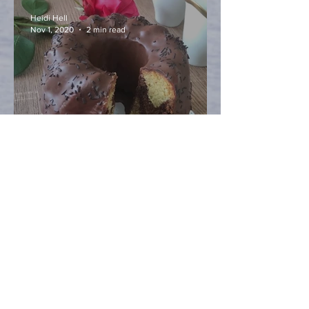
Heidi Hell
Nov 1, 2020
2 min read
Kürbis here, Kürbis there,
Kürbis everywhere …
Heidi Hell
Oct 30, 2020
2 min read