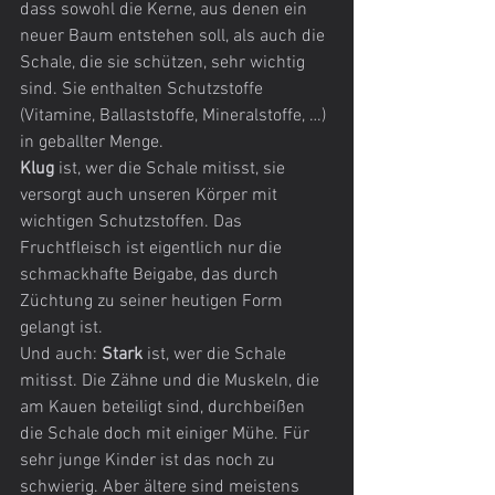
dass sowohl die Kerne, aus denen ein 
neuer Baum entstehen soll, als auch die 
Schale, die sie schützen, sehr wichtig 
sind. Sie enthalten Schutzstoffe 
(Vitamine, Ballaststoffe, Mineralstoffe, …) 
in geballter Menge.
Klug
 ist, wer die Schale mitisst, sie 
versorgt auch unseren Körper mit 
wichtigen Schutzstoffen. Das 
Fruchtfleisch ist eigentlich nur die 
schmackhafte Beigabe, das durch 
Züchtung zu seiner heutigen Form 
gelangt ist.
Und auch: 
Stark
 ist, wer die Schale 
mitisst. Die Zähne und die Muskeln, die 
am Kauen beteiligt sind, durchbeißen 
die Schale doch mit einiger Mühe. Für 
sehr junge Kinder ist das noch zu 
schwierig. Aber ältere sind meistens 