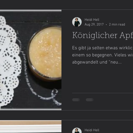
Heidi Hell
Aug 29, 2017
2 min read
Königlicher Ap
Es gibt ja selten etwas wirkl
einem so begegnen. Vieles wi
abgewandelt und “neu...
Heidi Hell