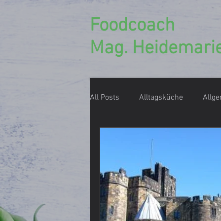
Foodcoach
Mag. Heidemarie
All Posts
Alltagsküche
Allg
Ernährungsberatung
Ernäh
Einmachen, Konservieren
D
Foodcoach Rezept
Geschen