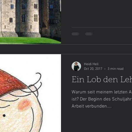
ebensmittel einfach selbstgemacht
Lievito Madre
Mein
Heidi Hell
Oct 20, 2017
3 min read
Ein Lob den Le
Warum seit meinem letzten Art
ist? Der Beginn des Schuljahr
Arbeit verbunden....