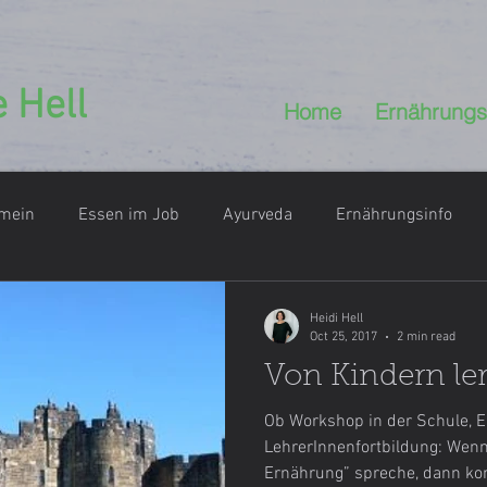
 Hell
Home
Ernährungs
emein
Essen im Job
Ayurveda
Ernährungsinfo
rungsbildung
Eiscreme
Essen im Urlaub
Apfel
Heidi Hell
Oct 25, 2017
2 min read
Von Kindern le
essert
DiY
Go Green
Gesunde Jause
Getreid
Ob Workshop in der Schule, E
LehrerInnenfortbildung: Wenn
Ernährung” spreche, dann ko
ke aus der Küche
Hülsenfrüchte
Frühstück
Haush