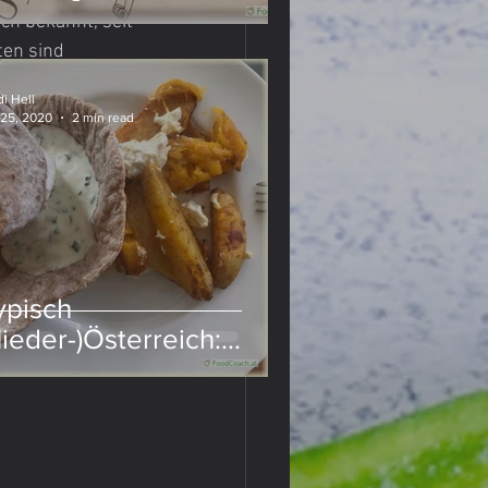
ch bekannt, seit 
ten sind 
i Hell
 25, 2020
2 min read
ypisch
Nieder-)Österreich:
euerfleck mit Sauerteig