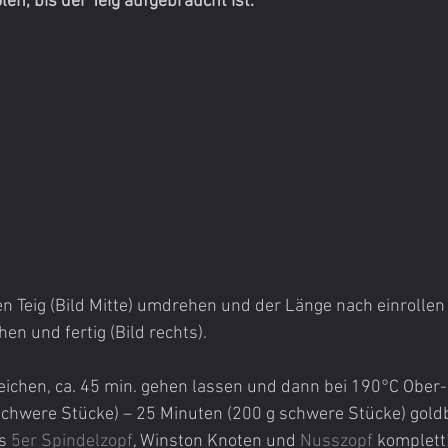
len, bis der Teig aufgebraucht ist.
en Teig (Bild Mitte) umdrehen und der Länge nach einrollen 
n und fertig (Bild rechts).
eichen, ca. 45 min. gehen lassen und dann bei 190°C Ober-
 schwere Stücke) – 25 Minuten (200 g schwere Stücke) gol
s 
5er Spindelzopf
, Winston Knoten und 
Nusszopf 
komplett