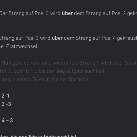
: Der Strang auf Pos. 3 wird 
über
 dem Strang auf Pos. 2 gek
 Strang auf Pos. 3 wird 
über
 dem Strang auf Pos. 4 gekreuzt
e  Platzwechsel.
 
Nun geht es von links wieder los: Strang 1 wird über Stran
ritt 3, Schritt 1,…bis der Teig aufgebraucht ist.  
itung in einem Guss in meiner Sprache:
 2-1 
 2 -3 
 4 – 3