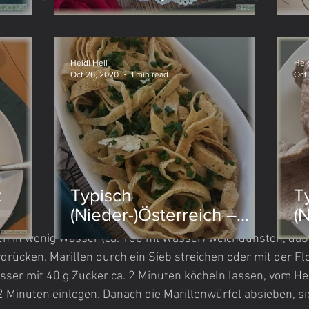
Nudeln
Heidi Hell
Heid
len
Oct 26, 2020
1 min read
Oct
t
Typisch
T
(Nieder-)Österreich –
(
Frittatensuppe
F
len in wenig Wasser (ca. 150 ml Wasser) weichdünsten, dab
drücken. Marillen durch ein Sieb streichen oder mit der Flo
sser mit 40 g Zucker ca. 2 Minuten köcheln lassen, vom He
2 Minuten einlegen. Danach die Marillenwürfel absieben, si