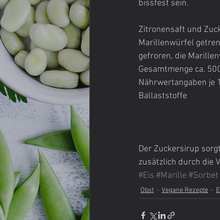
bissfest sein.
Zitronensaft und Zuc
Marillenwürfel getren
gefroren, die Marille
Gesamtmenge ca. 500 
Nährwertangaben je 10
Ballaststoffe
Der Zuckersirup sorgt
zusätzlich durch die 
#Eis
#Marille
#Sorbet
Obst
Vegane Rezepte
E