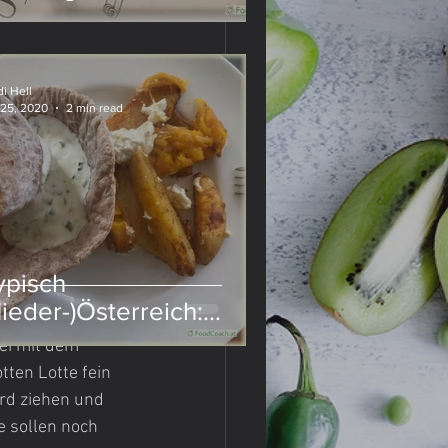
i Hell
 25, 2020
2 min read
ypisch
Nieder-)Österreich:
euerfleck mit Sauerteig
ei mit dem 
tten Lotte fein 
rd ziehen und 
e sollen noch 