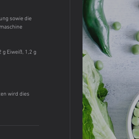
ung sowie die 
smaschine 
g Eiweiß, 1,2 g 
en wird dies 
.