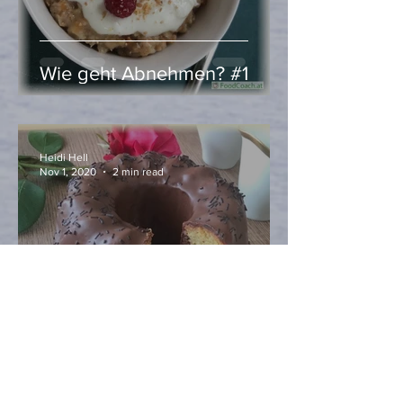
Wie geht Abnehmen? #1
Heidi Hell
Nov 1, 2020
2 min read
Kürbis here, Kürbis there,
Kürbis everywhere …