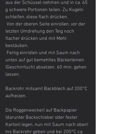
aus der Schüssel nehmen und in ca. 65 
g schwere Portionen teilen. Zu Kugeln 
schleifen, diese flach drücken. 
 Von der oberen Seite einrollen, vor der 
letzten Umdrehung den Teig noch 
flacher drücken und mit Mehl 
bestäuben. 
 Fertig einrollen und mit Saum nach 
unten auf gut bemehltes Bäckerleinen 
(Geschirrtuch) absetzen. 60 min. gehen 
lassen.
Backrohr mitsamt Backblech auf 200°C 
aufheizen.
Die Roggenweckerl auf Backpapier 
(darunter Backschieber oder fester 
Karton) legen, nun mit Saum nach oben! 
Ins Backrohr geben und bei 200°C ca. 