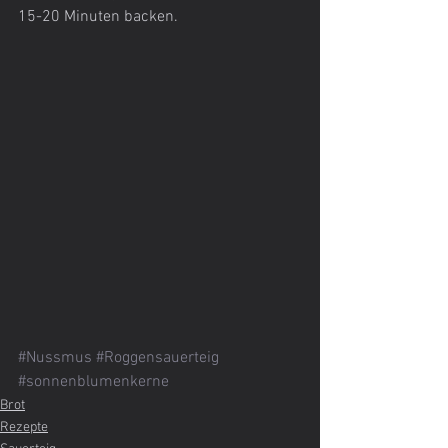
15-20 Minuten backen. 
#Nussmus
#Roggensauerteig
#sonnenblumenkerne
Brot
Rezepte