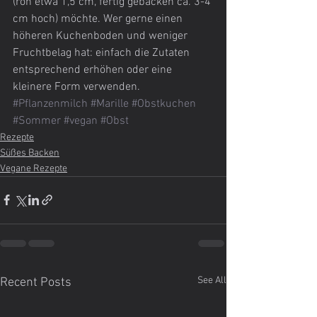
(roh etwa 1,5 cm, fertig gebacken ca. 3-4 
cm hoch) möchte. Wer gerne einen 
höheren Kuchenboden und weniger 
Fruchtbelag hat: einfach die Zutaten 
entsprechend erhöhen oder eine 
kleinere Form verwenden.
#Pflanzenmilch
#Marille
#Obstkuchen
#Sommer
#vegan
#Obst
Rezepte
Süßes Backen
Vegane Rezepte
See All
Recent Posts