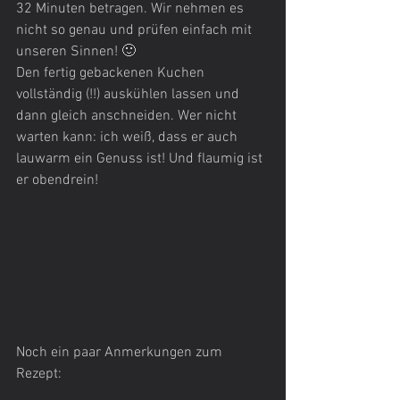
32 Minuten betragen. Wir nehmen es 
nicht so genau und prüfen einfach mit 
unseren Sinnen! 🙂
Den fertig gebackenen Kuchen 
vollständig (!!) auskühlen lassen und 
dann gleich anschneiden. Wer nicht 
warten kann: ich weiß, dass er auch 
lauwarm ein Genuss ist! Und flaumig ist 
er obendrein!
Noch ein paar Anmerkungen zum 
Rezept: