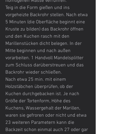
homogenen Masse verrühren.
Teig in die Form gießen und ins 
vorgeheizte Backrohr stellen. Nach etwa 
5 Minuten (die Oberfläche beginnt eine 
Kruste zu bilden) das Backrohr öffnen 
und den Kuchen rasch mit den 
Marillenstücken dicht belegen. In der 
Mitte beginnen und nach außen 
vorarbeiten. 1 Handvoll Mandelsplitter 
zum Schluss darüberstreuen und das 
Backrohr wieder schließen.
Nach etwa 25 min. mit einem 
Holzstäbchen überprüfen, ob der 
Kuchen durchgebacken ist. Je nach 
Größe der Tortenform, Höhe des 
Kuchens, Wassergehalt der Marillen, 
waren sie gefroren oder nicht und etwa 
23 weiteren Parametern kann die 
Backzeit schon einmal auch 27 oder gar 