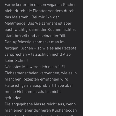
Farbe kommt in diesen veganen Kuchen 
nicht durch die Eidotter, sondern durch 
das Maismehl. Bei mir 1/4 der 
Mehlmenge. Das Weizenmehl ist aber 
auch wichtig, damit der Kuchen nicht zu 
stark bröselt und auseinanderfällt.
Den Apfelessig schmeckt man im 
fertigen Kuchen – so wie es alle Rezepte 
versprechen – tatsächlich nicht! Also 
keine Scheu!
Nächstes Mal werde ich noch 1 EL 
Flohsamenschalen verwenden, wie es in 
manchen Rezepten empfohlen wird. 
Hätte ich gerne ausprobiert, habe aber 
meine Flohsamenschalen nicht 
gefunden.
Die angegebene Masse reicht aus, wenn 
man einen eher dünneren Kuchenboden 