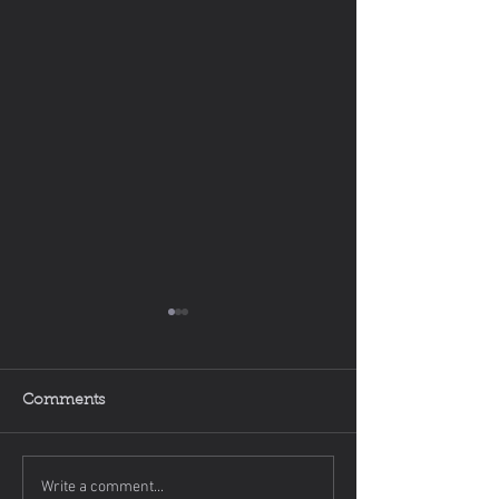
Comments
Write a comment...
Allerheiligenstriezel mit
Gesundes Essen