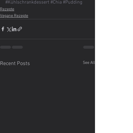
#Kühlschrankdessert
#Chia
#Pudding
Rezepte
Vegane Rezepte
See All
Recent Posts