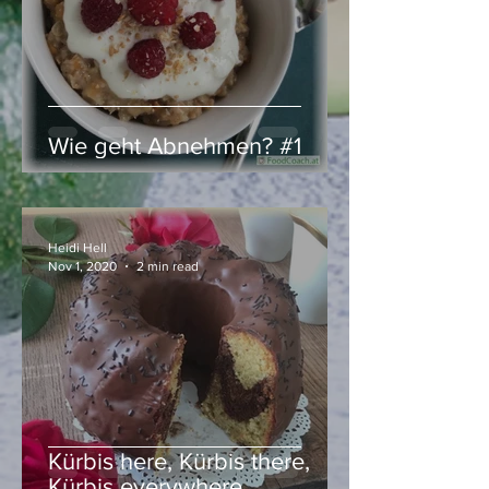
Wie geht Abnehmen? #1
Heidi Hell
Nov 1, 2020
2 min read
Kürbis here, Kürbis there,
Kürbis everywhere …