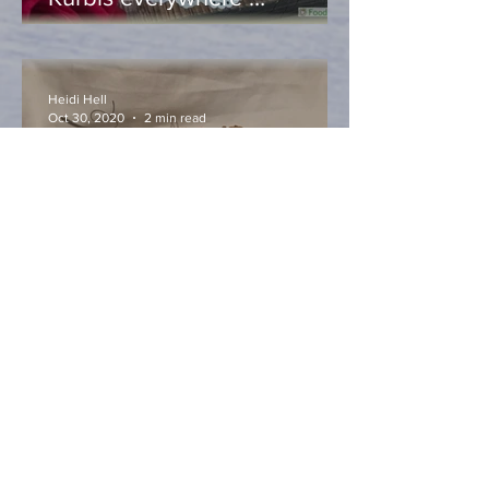
Heidi Hell
Oct 30, 2020
2 min read
Allerheiligenstriezel mit –
Kürbis, ganz klar!
Heidi Hell
Oct 28, 2020
2 min read