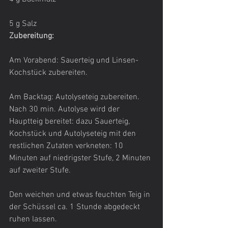
5 g Salz
Zubereitung:
Am Vorabend: Sauerteig und Linsen-
Kochstück zubereiten.
Am Backtag: Autolyseteig zubereiten. 
Nach 30 min. Autolyse wird der 
Hauptteig bereitet: dazu Sauerteig, 
Kochstück und Autolyseteig mit den 
restlichen Zutaten verkneten: 10 
Minuten auf niedrigster Stufe, 2 Minuten 
auf zweiter Stufe.
Den weichen und etwas feuchten Teig in 
der Schüssel ca. 1 Stunde abgedeckt 
ruhen lassen.