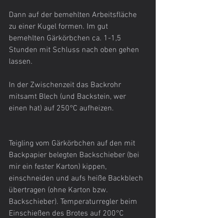
Dann auf der bemehlten Arbeitsfläche 
zu einer Kugel formen. Im gut 
bemehlten Gärkörbchen ca. 1-1,5 
Stunden mit Schluss nach oben gehen 
lassen.
In der Zwischenzeit das Backrohr 
mitsamt Blech (und Backstein, wer 
einen hat) auf 250°C aufheizen. 
Teigling vom Gärkörbchen auf den mit 
Backpapier belegten Backschieber (bei 
mir ein fester Karton) kippen, 
einschneiden und aufs heiße Backblech 
übertragen (ohne Karton bzw. 
Backschieber). Temperaturregler beim 
Einschießen des Brotes auf 200°C 