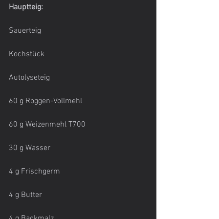
Hauptteig:
Sauerteig
Kochstück
Autolyseteig
60 g Roggen-Vollmehl
60 g Weizenmehl T700
30 g Wasser
4 g Frischgerm
4 g Butter
4 g Backmalz