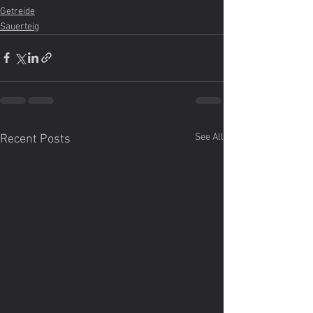
Getreide
Sauerteig
See All
Recent Posts