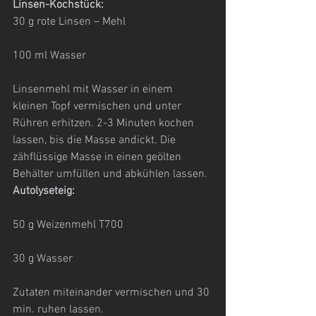
Linsen-Kochstück:
30 g rote Linsen – Mehl
100 ml Wasser
Linsenmehl mit Wasser in einem 
kleinen Topf vermischen und unter 
Rühren erhitzen. 2-3 Minuten kochen 
lassen, bis die Masse andickt. Die 
zähflüssige Masse in einen geölten 
Behälter umfüllen und abkühlen lassen.
Autolyseteig:
50 g Weizenmehl T700
30 g Wasser
Zutaten miteinander vermischen und 30 
min. ruhen lassen.