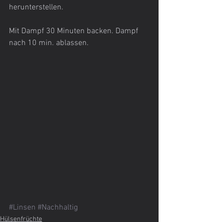
herunterstellen.
Mit Dampf 30 Minuten backen. Dampf 
nach 10 min. ablassen.
#Linsen
#Nachhaltig
Hülsenfrüchte