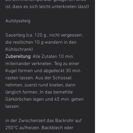
ist, dass es sich leicht unterkneten lässt)
Autolyseteig
Sauerteig (ca. 120 g , nicht vergessen: 
die restlichen 10 g wandern in den 
Kühlschrank)
Zubereitung
: Alle Zutaten 10 min. 
miteinander verkneten. Teig zu einer 
Kugel formen und abgedeckt 30 min. 
rasten lassen. Aus der Schüssel 
nehmen, zuerst rund kneten, dann 
länglich formen. In das bemehlte 
Gärkörbchen legen und 45 min. gehen 
lassen.
in der Zwischenzeit das Backrohr auf 
250°C aufheizen. Backblech oder 