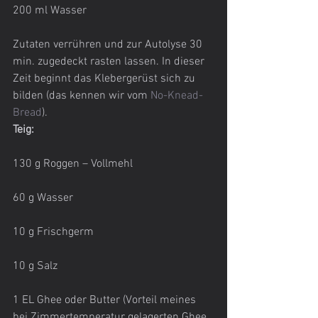
200 ml Wasser
Zutaten verrühren und zur Autolyse 30 
min. zugedeckt rasten lassen. In dieser 
Zeit beginnt das Klebergerüst sich zu 
bilden (das kennen wir vom
 No-Knead-
Bread
).
Teig: 
130 g Roggen – Vollmehl
60 g Wasser
10 g Frischgerm
10 g Salz
1 EL Ghee oder Butter (Vorteil meines 
bei Zimmertemperatur gelagerten Ghee 