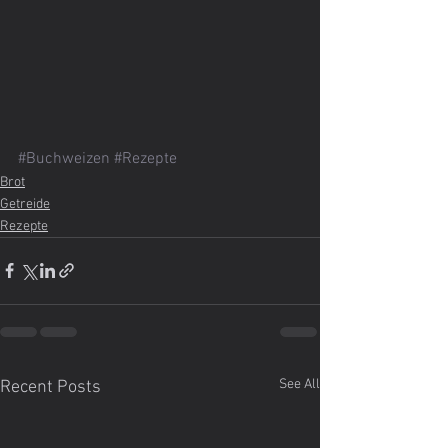
#Buchweizen
#Rezepte
Brot
Getreide
Rezepte
See All
Recent Posts