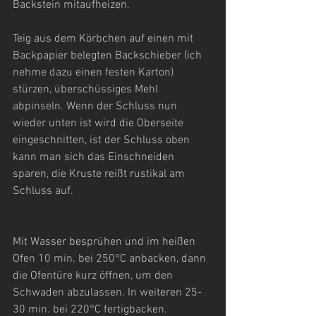
Backstein mitaufheizen.
Teig aus dem Körbchen auf einen mit 
Backpapier belegten Backschieber (ich 
nehme dazu einen festen Karton) 
stürzen, überschüssiges Mehl 
abpinseln. Wenn der Schluss nun 
wieder unten ist wird die Oberseite 
eingeschnitten, ist der Schluss oben 
kann man sich das Einschneiden 
sparen, die Kruste reißt rustikal am 
Schluss auf.
Mit Wasser besprühen und im heißen 
Ofen 10 min. bei 250°C anbacken, dann 
die Ofentüre kurz öffnen, um den 
Schwaden abzulassen. In weiteren 25-
30 min. bei 220°C fertigbacken.