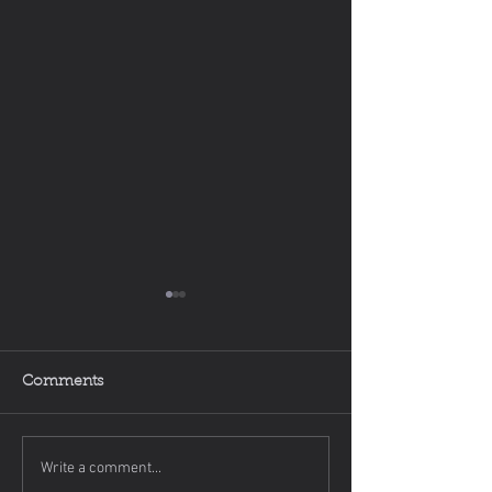
Comments
Write a comment...
Allerheiligenstriezel mit
Gesundes Essen