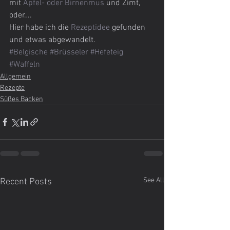
mit 
Apfel- oder Birnenmus 
und Zimt, 
oder….
Hier habe ich die 
Rezeptidee 
gefunden 
und etwas abgewandelt.
#Belgische
#Brüsseler
#Hefeteig
#Waffeln
Allgemein
Rezepte
Süßes Backen
See All
Recent Posts