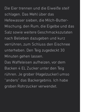
Die Eier trennen und die Eiweiße steif 
schlagen. Das Mehl über das 
Hefewasser sieben, die Milch-Butter-
Mischung, den Rum, die Eigelbe und das 
Salz sowie weitere Geschmackszutaten 
nach Belieben dazugeben und kurz 
verrühren, zum Schluss den Eischnee 
unterheben. Den Teig zugedeckt 30 
Minuten gehen lassen.
Das Waffeleisen aufheizen, vor dem 
Backen 4 EL Zucker unter den Teig 
rühren. Je grober (Hagelzucker) umso 
“anders” das Backergebnis. Ich habe 
groben Rohrzucker verwendet.