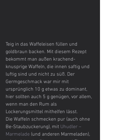
Teig in das Waffeleisen füllen und 
goldbraun backen. Mit diesem Rezept 
bekommt man außen krachend-
knusprige Waffeln, die innen saftig und 
luftig sind und nicht zu süß. Der 
Germgeschmack war mir mit 
ursprünglich 10 g etwas zu dominant, 
hier sollten auch 5 g genügen, vor allem, 
wenn man den Rum als 
Lockerungsmittel mithelfen lässt.
Die Waffeln schmecken pur (auch ohne 
Be-Staubzuckerung), mit 
Uhudler – 
Marmelade 
(und anderen Marmeladen), 