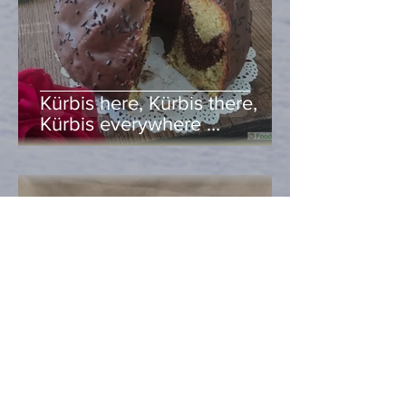
Kürbis here, Kürbis there,
Kürbis everywhere …
Heidi Hell
Oct 30, 2020
2 min read
Allerheiligenstriezel mit –