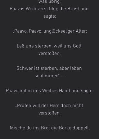
was übrig.
Paavos Weib zerschlug die Brust und 
sagte:
„Paavo, Paavo, unglücksel’ger Alter;
Laß uns sterben, weil uns Gott 
verstoßen.
Schwer ist sterben, aber leben 
schlimmer.” —
Paavo nahm des Weibes Hand und sagte:
„Prüfen will der Herr, doch nicht 
verstoßen.
Mische du ins Brot die Borke doppelt,