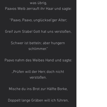
was übrig,
Paavos Weib zerrauft ihr Haar und sagte:
“Paavo, Paavo, unglücksel’ger Alter;
Greif zum Stabe! Gott hat uns verstoßen,
Schwer ist betteln; aber hungern 
schlimmer.”
Paavo nahm des Weibes Hand und sagte:
„Prüfen will der Herr, doch nicht 
verstoßen.
Mische du ins Brot zur Hälfte Borke,
Doppelt lange Gräben will ich führen,