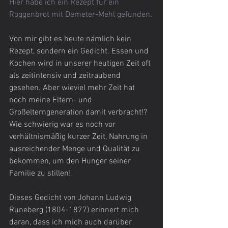
Hier habe ich ein Rezept für ein 
Roggenbrot mit Demeter-Mehl gefunden
.
Von mir gibt es heute nämlich kein 
Rezept, sondern ein Gedicht. Essen und 
Kochen wird in unserer heutigen Zeit oft 
als zeitintensiv und zeitraubend 
gesehen. Aber wieviel mehr Zeit hat 
noch meine Eltern- und 
Großelterngeneration damit verbracht!? 
Wie schwierig war es noch vor 
verhältnismäßig kurzer Zeit, Nahrung in 
ausreichender Menge und Qualität zu 
bekommen, um den Hunger seiner 
Familie zu stillen!
Dieses Gedicht von Johann Ludwig 
Runeberg (1804-1877) erinnert mich 
daran, dass ich mich auch darüber 