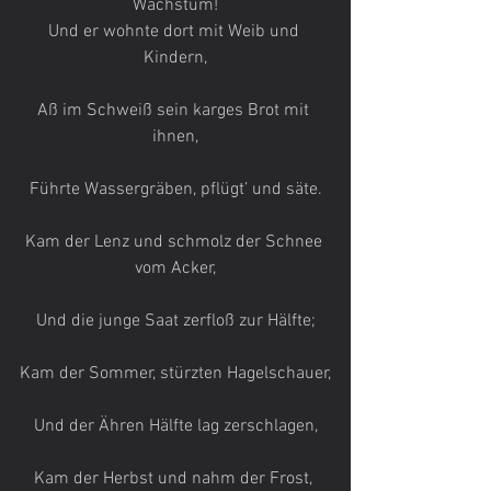
Wachstum!
Und er wohnte dort mit Weib und 
Kindern,
Aß im Schweiß sein karges Brot mit 
ihnen,
Führte Wassergräben, pflügt’ und säte.
Kam der Lenz und schmolz der Schnee 
vom Acker,
Und die junge Saat zerfloß zur Hälfte;
Kam der Sommer, stürzten Hagelschauer,
Und der Ähren Hälfte lag zerschlagen,
Kam der Herbst und nahm der Frost, 