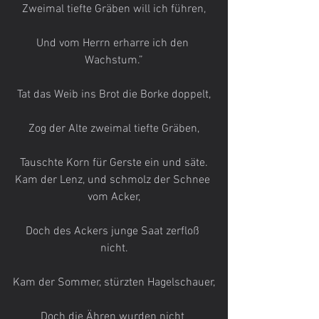
Zweimal tiefte Gräben will ich führen,
Und vom Herrn erharre ich den 
Wachstum.”
Tat das Weib ins Brot die Borke doppelt,
Zog der Alte zweimal tiefte Gräben,
Tauschte Korn für Gerste ein und säte.
Kam der Lenz, und schmolz der Schnee 
vom Acker,
Doch des Ackers junge Saat zerfloß 
nicht.
Kam der Sommer, stürzten Hagelschauer,
Doch die Ähren wurden nicht 