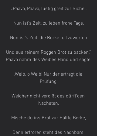
„Paavo, Paavo, lustig greif zur Sichel,
Nun ist’s Zeit, zu leben frohe Tage,
Nun ist’s Zeit, die Borke fortzuwerfen
Und aus reinem Roggen Brot zu backen.”
Paavo nahm des Weibes Hand und sagte:
„Weib, o Weib! Nur der erträgt die 
Prüfung,
Welcher nicht vergißt des dürft’gen 
Nächsten.
Mische du ins Brot zur Hälfte Borke,
Denn erfroren steht des Nachbars 