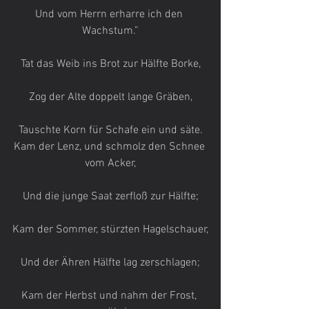
Und vom Herrn erharre ich den 
Wachstum.”
Tat das Weib ins Brot zur Hälfte Borke,
Zog der Alte doppelt lange Gräben,
Tauschte Korn für Schafe ein und säte.
Kam der Lenz, und schmolz den Schnee 
vom Acker,
Und die junge Saat zerfloß zur Hälfte;
Kam der Sommer, stürzten Hagelschauer,
Und der Ähren Hälfte lag zerschlagen;
Kam der Herbst und nahm der Frost, 