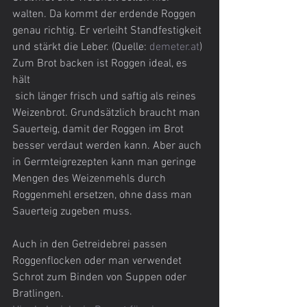
walten. Da kommt der erdende Roggen 
genau richtig. Er verleiht Standfestigkeit 
und stärkt die Leber. (Quelle: 
demeter.at
)
Zum Brot backen ist Roggen ideal, es 
hält 
 sich länger frisch und saftig als reines 
Weizenbrot. Grundsätzlich braucht man 
Sauerteig, damit der Roggen im Brot 
besser verdaut werden kann. Aber auch 
in Germteigrezepten kann man geringe 
Mengen des Weizenmehls durch 
Roggenmehl ersetzen, ohne dass man 
Sauerteig zugeben muss.
Auch in den Getreidebrei passen 
Roggenflocken oder man verwendet 
Schrot zum Binden von Suppen oder 
Bratlingen.