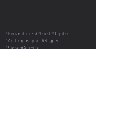
#Renzenbrink
#Planet
#Jupiter
#Anthroposophie
#Roggen
#SiebenGetreide
Allgemein
Ernährungsinfo
See All
Recent Posts