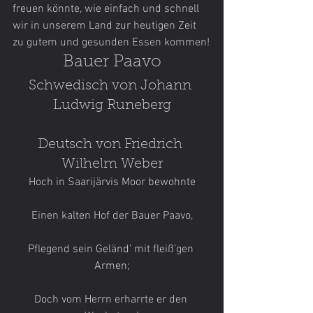
freuen könnte, wie einfach und schnell 
wir in unserem Land zur heutigen Zeit 
zu gutem und gesunden Essen kommen!
Bauer Paavo
Schwedisch von Johann 
Ludwig Runeberg
Deutsch von Friedrich 
Wilhelm Weber
Hoch in Saarijärvis Moor bewohnte
Einen kalten Hof der Bauer Paavo,
Pflegend sein Geländ’ mit fleiß’gen 
Armen;
Doch vom Herrn erharrte er den 