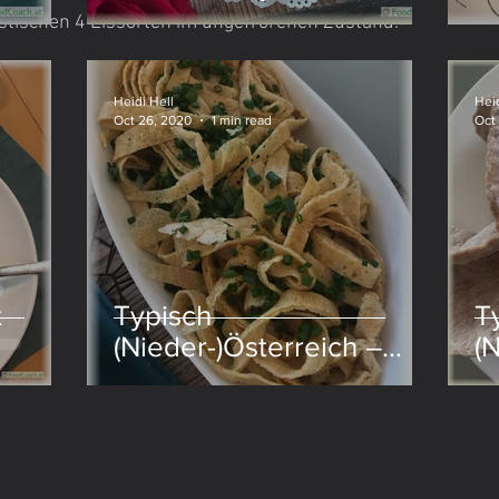
astischen 4 Eissorten im ungefrorenen Zustand:
Nudeln
Heidi Hell
Heid
Oct 26, 2020
1 min read
Oct
t
Typisch
T
(Nieder-)Österreich –
(
Frittatensuppe
F