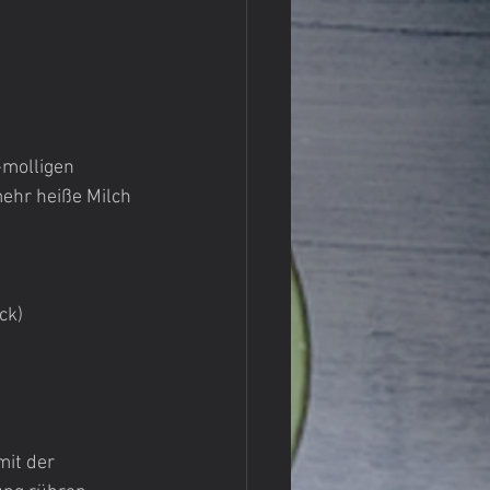
-molligen 
mehr heiße Milch 
ck)
it der 