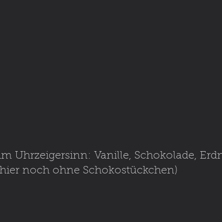
im Uhrzeigersinn: Vanille, Schokolade, Erdn
hier noch ohne Schokostückchen)
                                              