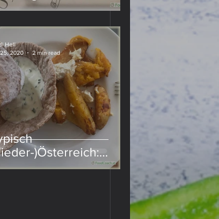
i Hell
 25, 2020
2 min read
ypisch
Nieder-)Österreich:
euerfleck mit Sauerteig