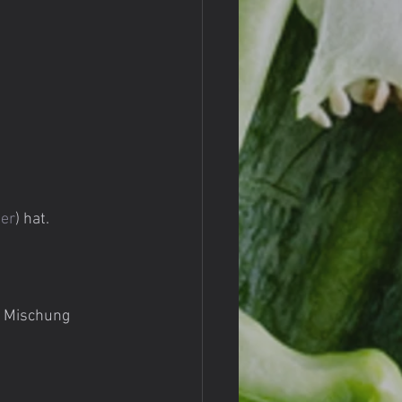
ier
) hat.
e Mischung 