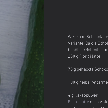
Wer kann Schokoladene
Variante. Da die Scho
benötigt (Rohmilch un
250 g Fior di latte
75 g gehackte Schoko
100 g heiße (fettarme
4 g Kakaopulver
Fior di latte
 nach Anle