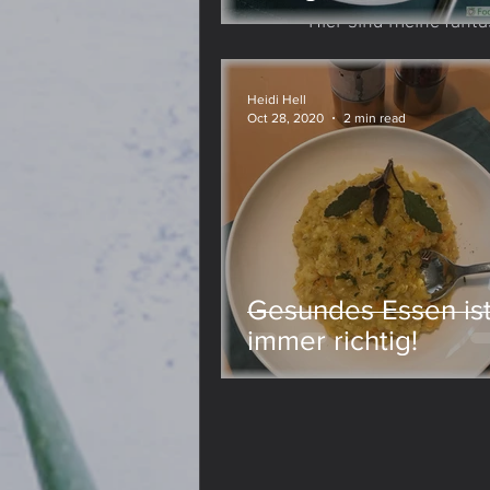
Hier sind meine fant
Lievito Madre
Meine Meinung
Heidi Hell
Oct 28, 2020
2 min read
Gesundes Essen is
immer richtig!