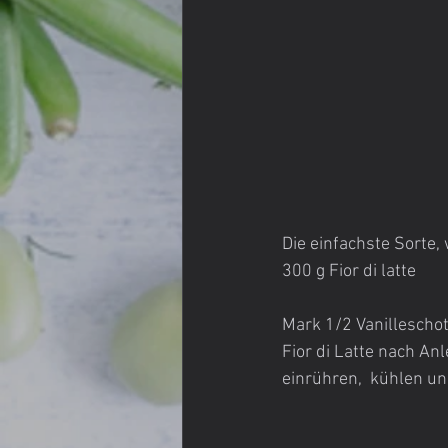
Die einfachste Sorte,
300 g Fior di latte
Mark 1/2 Vanillescho
Fior di Latte nach An
einrühren,  kühlen un