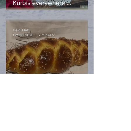
Kürbis everywhere …
Heidi Hell
Oct 30, 2020
2 min read
Allerheiligenstriezel mit –
Kürbis, ganz klar!
Heidi Hell
Oct 28, 2020
2 min read