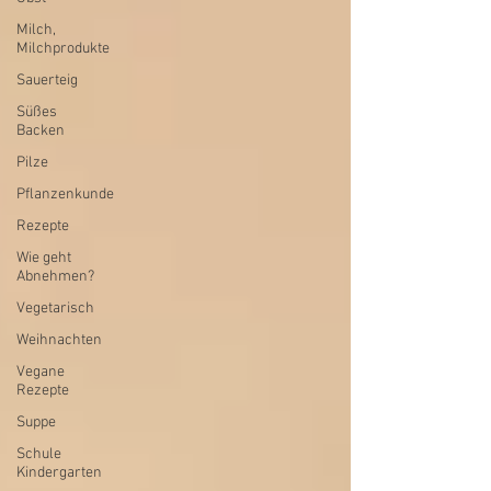
Milch,
Milchprodukte
Sauerteig
Süßes
Backen
Pilze
Pflanzenkunde
Rezepte
Wie geht
Abnehmen?
Vegetarisch
Weihnachten
Vegane
Rezepte
Suppe
Schule
Kindergarten