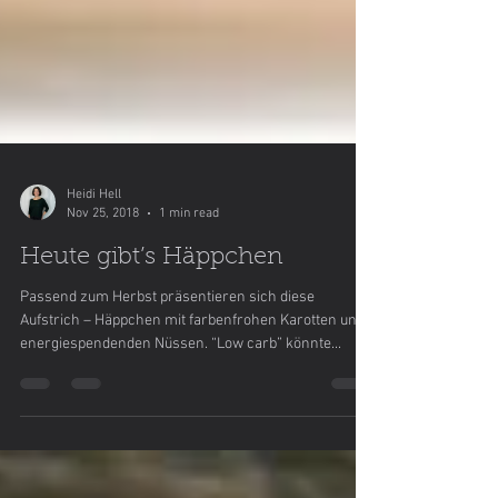
Heidi Hell
Nov 25, 2018
1 min read
Heute gibt’s Häppchen
Passend zum Herbst präsentieren sich diese
Aufstrich – Häppchen mit farbenfrohen Karotten und
energiespendenden Nüssen. “Low carb” könnte...