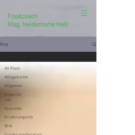
Foodcoach
Mag. Heidemarie Hell
Blog
All Posts
All Posts
Alltagsküche
Allgemein
Essen im
Job
Ayurveda
Ernährungsinfo
Brot
Ernährungsberatung