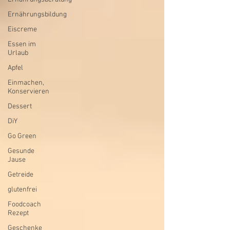
Ernährungsbildung
Eiscreme
Essen im
Urlaub
Apfel
Einmachen,
Konservieren
Dessert
DiY
Go Green
Gesunde
Jause
Getreide
glutenfrei
Foodcoach
Rezept
Geschenke