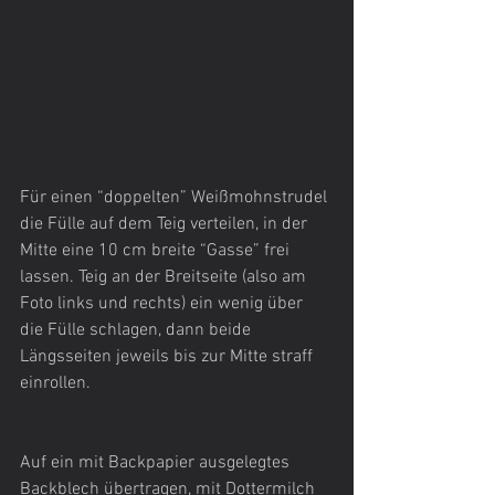
Für einen “doppelten” Weißmohnstrudel 
die Fülle auf dem Teig verteilen, in der 
Mitte eine 10 cm breite “Gasse” frei 
lassen. Teig an der Breitseite (also am 
Foto links und rechts) ein wenig über 
die Fülle schlagen, dann beide 
Längsseiten jeweils bis zur Mitte straff 
einrollen. 
Auf ein mit Backpapier ausgelegtes 
Backblech übertragen, mit Dottermilch 