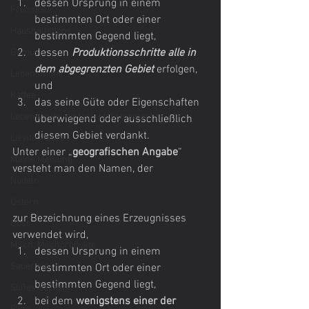
dessen Ursprung in einem 
Frühstück
bestimmten Ort oder einer 
Haushaltstipps
bestimmten Gegend liegt,
dessen 
Produktionsschritte alle in 
Gemüse
dem abgegrenzten Gebiet 
erfolgen, 
Lebensmittel
und
Kaffee
das seine Güte oder Eigenschaften 
Lebensmittel einfach selbstgemacht
überwiegend oder ausschließlich 
diesem Gebiet verdankt.
Lievito Madre
Unter einer „
geografischen Angabe
“ 
Meine Meinung
versteht man den Namen, der 
Nudeln
Ostern
zur Bezeichnung eines Erzeugnisses 
Obst
verwendet wird,
Milch, Milchprodukte
dessen Ursprung in einem 
Sauerteig
bestimmten Ort oder einer 
bestimmten Gegend liegt,
Süßes Backen
bei dem
 wenigstens einer der 