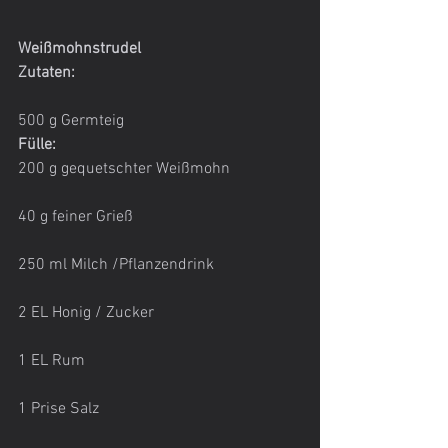
Weißmohnstrudel
Zutaten:
500 g Germteig
Fülle:
200 g gequetschter Weißmohn
40 g feiner Grieß
250 ml Milch /Pflanzendrink
2 EL Honig / Zucker
1 EL Rum
1 Prise Salz