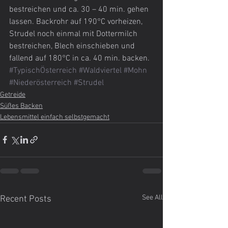
bestreichen und ca. 30 – 40 min. gehen 
lassen. Backrohr auf 190°C vorheizen, 
Strudel noch einmal mit Dottermilch 
bestreichen, Blech einschieben und 
fallend auf 180°C in ca. 40 min. backen.
#TypischÖsterreich
#Waldviertel
#Mohn
#Niederösterreich
#Strudel
Getreide
Süßes Backen
Lebensmittel einfach selbstgemacht
See All
Recent Posts