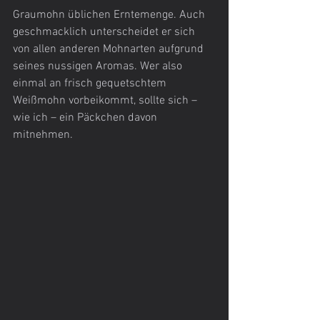
Graumohn üblichen Erntemenge. Auch 
geschmacklich unterscheidet er sich 
von allen anderen Mohnarten aufgrund 
seines nussigen Aromas. Wer also 
einmal an frisch gequetschtem 
Weißmohn vorbeikommt, sollte sich – 
wie ich – ein Päckchen davon 
mitnehmen. 