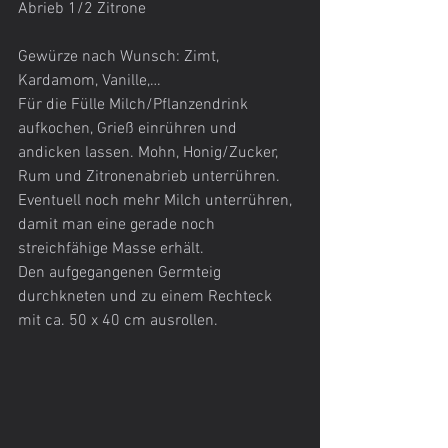
Abrieb 1/2 Zitrone
Gewürze nach Wunsch: Zimt, 
Kardamom, Vanille,…
Für die Fülle Milch/Pflanzendrink 
aufkochen, Grieß einrühren und 
andicken lassen. Mohn, Honig/Zucker, 
Rum und Zitronenabrieb unterrühren. 
Eventuell noch mehr Milch unterrühren, 
damit man eine gerade noch 
streichfähige Masse erhält.
Den aufgegangenen Germteig 
durchkneten und zu einem Rechteck 
mit ca. 50 x 40 cm ausrollen. 