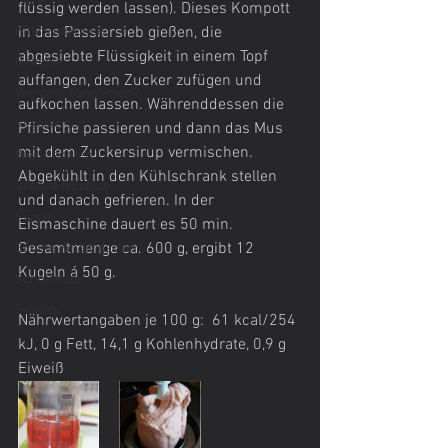
Pilze
flüssig werden lassen). Dieses Kompott 
Pflanzenkunde
in das Passiersieb gießen, die 
abgesiebte Flüssigkeit in einem Topf 
Rezepte
auffangen, den Zucker zufügen und 
Wie geht Abnehmen?
aufkochen lassen. Währenddessen die 
Vegetarisch
Pfirsiche passieren und dann das Mus 
mit dem Zuckersirup vermischen. 
Weihnachten
Abgekühlt in den Kühlschrank stellen 
Vegane Rezepte
und danach gefrieren. In der 
Suppe
Eismaschine dauert es 50 min.
Gesamtmenge ca. 600 g, ergibt 12 
Schule Kindergarten
Kugeln á 50 g.
Schokolade
Snacks
Nährwertangaben je 100 g:  61 kcal/254 
kJ, 0 g Fett, 14,1 g Kohlenhydrate, 0,9 g 
Eiweiß