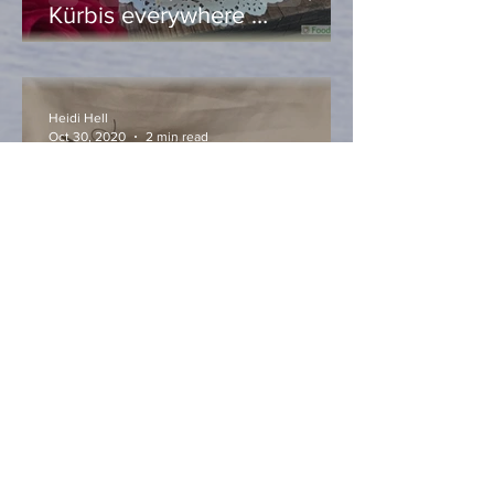
Kürbis everywhere …
Heidi Hell
Oct 30, 2020
2 min read
Allerheiligenstriezel mit –
Kürbis, ganz klar!
Heidi Hell
Oct 28, 2020
2 min read