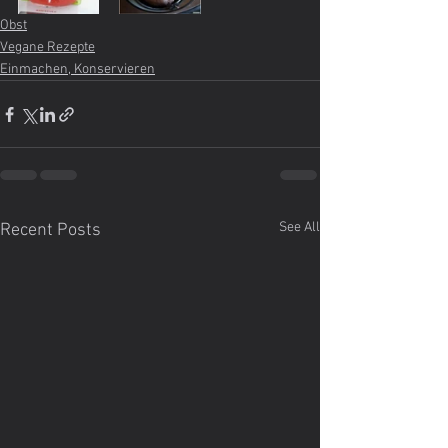
Obst
Vegane Rezepte
Einmachen, Konservieren
See All
Recent Posts