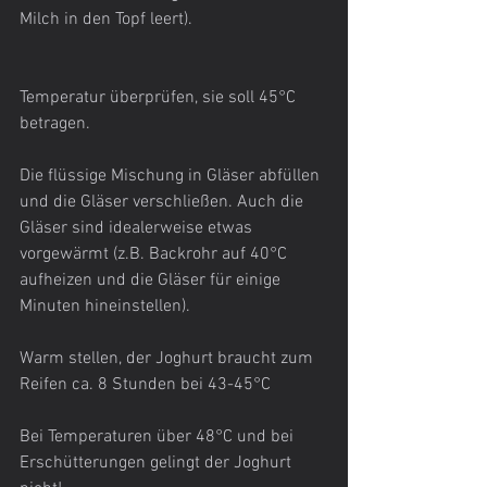
Milch in den Topf leert).
Temperatur überprüfen, sie soll 45°C 
betragen.
Die flüssige Mischung in Gläser abfüllen 
und die Gläser verschließen. Auch die 
Gläser sind idealerweise etwas 
vorgewärmt (z.B. Backrohr auf 40°C 
aufheizen und die Gläser für einige 
Minuten hineinstellen).
Warm stellen, der Joghurt braucht zum 
Reifen ca. 8 Stunden bei 43-45°C
Bei Temperaturen über 48°C und bei 
Erschütterungen gelingt der Joghurt 