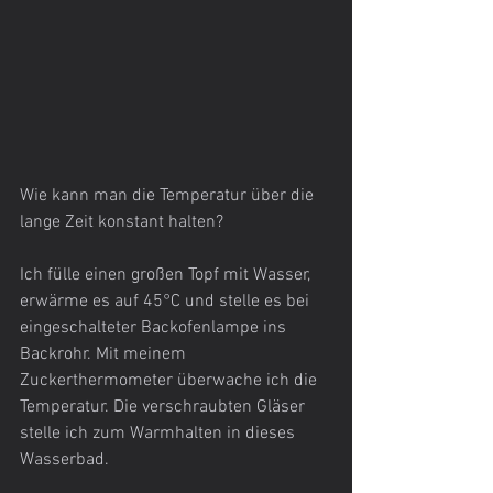
Wie kann man die Temperatur über die 
lange Zeit konstant halten?
Ich fülle einen großen Topf mit Wasser, 
erwärme es auf 45°C und stelle es bei 
eingeschalteter Backofenlampe ins 
Backrohr. Mit meinem 
Zuckerthermometer überwache ich die 
Temperatur. Die verschraubten Gläser 
stelle ich zum Warmhalten in dieses 
Wasserbad.