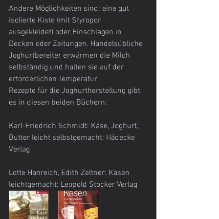
Andere Möglichkeiten sind: eine gut 
isolierte Kiste (mit Styropor 
ausgekleidet) oder Einschlagen in 
Decken oder Zeitungen. Handelsübliche 
Joghurtbereiter erwärmen die Milch 
selbständig und halten sie auf der 
erforderlichen Temperatur.
Rezepte für die Joghurtherstellung gibt 
es in diesen beiden Büchern:
Karl-Friedrich Schmidt: Käse, Joghurt, 
Butter leicht selbstgemacht; Hädecke 
Verlag
Lotte Hanreich, Edith Zeltner: Käsen 
leichtgemacht; Leopold Stocker Verlag