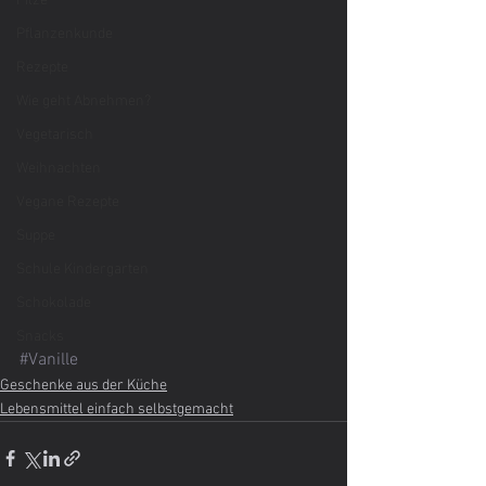
Pilze
Pflanzenkunde
Rezepte
Wie geht Abnehmen?
Vegetarisch
Weihnachten
Vegane Rezepte
Suppe
Schule Kindergarten
Schokolade
Snacks
#Vanille
Geschenke aus der Küche
Lebensmittel einfach selbstgemacht