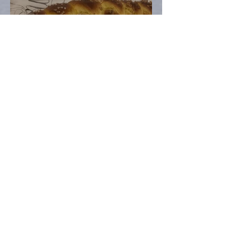
Allerheiligenstriezel mit –
Kürbis, ganz klar!
Heidi Hell
Oct 28, 2020
2 min read