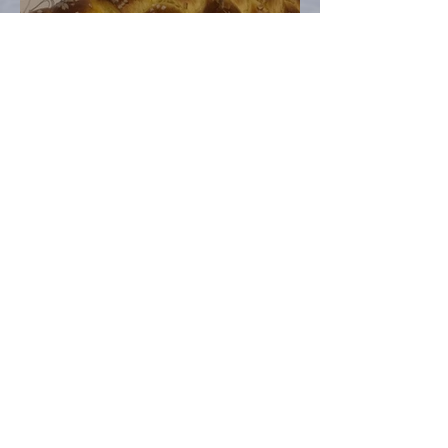
Allerheiligenstriezel mit –
Kürbis, ganz klar!
Heidi Hell
Oct 28, 2020
2 min read