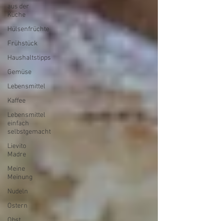
aus der
Küche
Hülsenfrüchte
Frühstück
Haushaltstipps
Gemüse
Lebensmittel
Kaffee
Lebensmittel
einfach
selbstgemacht
Lievito
Madre
Meine
Meinung
Nudeln
Ostern
Obst