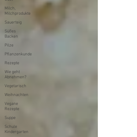
Milch,
Milchprodukte
Sauerteig
Süßes
Backen
Pilze
Pflanzenkunde
Rezepte
Wie geht
Abnehmen?
Vegetarisch
Weihnachten
Vegane
Rezepte
Suppe
Schule
Kindergarten