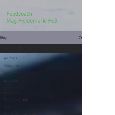
Foodcoach
Mag. Heidemarie Hell
Blog
All Posts
All Posts
Alltagsküche
Allgemein
Essen im
Job
Ayurveda
Ernährungsinfo
Brot
Ernährungsberatung