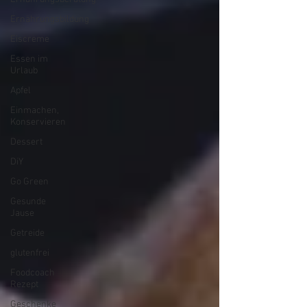
Ernährungsbildung
Eiscreme
Essen im
Urlaub
Apfel
Einmachen,
Konservieren
Dessert
DiY
Go Green
Gesunde
Jause
Getreide
glutenfrei
Foodcoach
Rezept
Geschenke