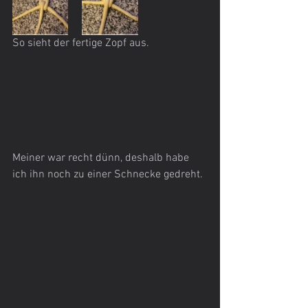
So sieht der fertige Zopf aus. 
Meiner war recht dünn, deshalb habe 
ich ihn noch zu einer Schnecke gedreht.