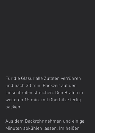
Für die Glasur alle Zutaten verrühren 
und nach 30 min. Backzeit auf den 
Linsenbraten streichen. Den Braten in 
weiteren 15 min. mit Oberhitze fertig 
backen.
Aus dem Backrohr nehmen und einige 
Minuten abkühlen lassen. Im heißen 