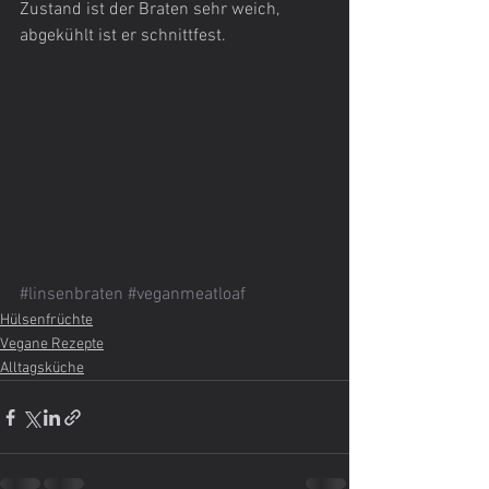
Zustand ist der Braten sehr weich, 
abgekühlt ist er schnittfest.
#linsenbraten
#veganmeatloaf
Hülsenfrüchte
Vegane Rezepte
Alltagsküche