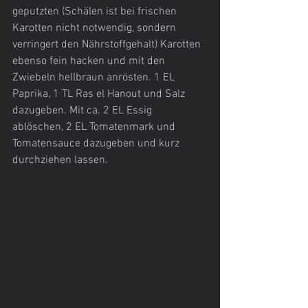
geputzten (Schälen ist bei frischen 
Karotten nicht notwendig, sondern 
verringert den Nährstoffgehalt) Karotten 
ebenso fein hacken und mit den 
Zwiebeln hellbraun anrösten. 1 EL 
Paprika, 1 TL Ras el Hanout und Salz 
dazugeben. Mit ca. 2 EL Essig 
ablöschen, 2 EL Tomatenmark und 
Tomatensauce dazugeben und kurz 
durchziehen lassen. 