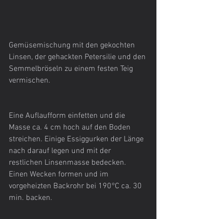
Gemüsemischung mit den gekochten 
Linsen, der gehackten Petersilie und den 
Semmelbröseln zu einem festen Teig 
vermischen. 
Eine Auflaufform einfetten und die 
Masse ca. 4 cm hoch auf den Boden 
streichen. Einige Essiggurken der Länge 
nach darauf legen und mit der 
restlichen Linsenmasse bedecken. 
Einen Wecken formen und im 
vorgeheizten Backrohr bei 190°C ca. 30 
min. backen.