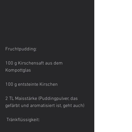
Fruchtpudding:
100 g Kirschensaft aus dem 
Kompottglas
100 g entsteinte Kirschen
2 TL Maisstärke (Puddingpulver, das 
gefärbt und aromatisiert ist, geht auch)
 Tränkflüssigkeit: