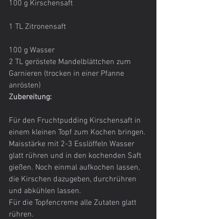
100 g Kirschensaft
1 TL Zitronensaft
100 g Wasser
2 TL geröstete Mandelblättchen zum 
Garnieren (trocken in einer Pfanne 
anrösten)
Zubereitung:
Für den Fruchtpudding Kirschensaft in 
einem kleinen Topf zum Kochen bringen. 
Maisstärke mit 2-3 Esslöffeln Wasser 
glatt rühren und in den kochenden Saft 
gießen. Noch einmal aufkochen lassen, 
die Kirschen dazugeben, durchrühren 
und abkühlen lassen.
Für die Topfencreme alle Zutaten glatt 
rühren.