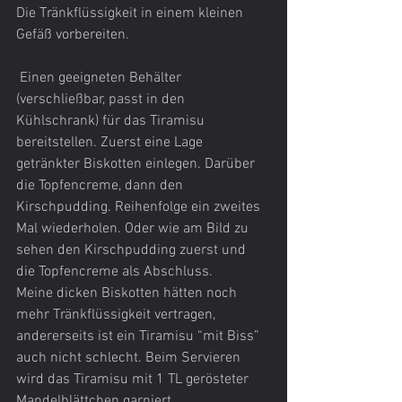
Die Tränkflüssigkeit in einem kleinen 
Gefäß vorbereiten.
 Einen geeigneten Behälter 
(verschließbar, passt in den 
Kühlschrank) für das Tiramisu 
bereitstellen. Zuerst eine Lage 
getränkter Biskotten einlegen. Darüber 
die Topfencreme, dann den 
Kirschpudding. Reihenfolge ein zweites 
Mal wiederholen. Oder wie am Bild zu 
sehen den Kirschpudding zuerst und 
die Topfencreme als Abschluss.
Meine dicken Biskotten hätten noch 
mehr Tränkflüssigkeit vertragen, 
andererseits ist ein Tiramisu “mit Biss” 
auch nicht schlecht. Beim Servieren 
wird das Tiramisu mit 1 TL gerösteter 
Mandelblättchen garniert.