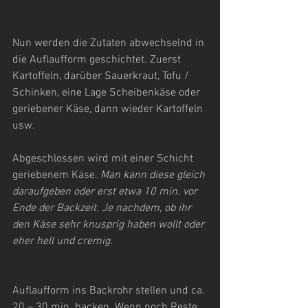
Nun werden die Zutaten abwechselnd in 
die Auflaufform geschichtet. Zuerst 
Kartoffeln, darüber Sauerkraut, Tofu / 
Schinken, eine Lage Scheibenkäse oder 
geriebener Käse, dann wieder Kartoffeln 
usw.
Abgeschlossen wird mit einer Schicht 
geriebenem Käse. 
Man kann diese gleich 
daraufgeben oder erst etwa 10 min. vor 
Ende der Backzeit. Je nachdem, ob ihr 
den Käse sehr knusprig haben wollt oder 
eher hell und cremig. 
Auflaufform ins Backrohr stellen und ca. 
20 – 30 min. backen. Wenn noch Reste 