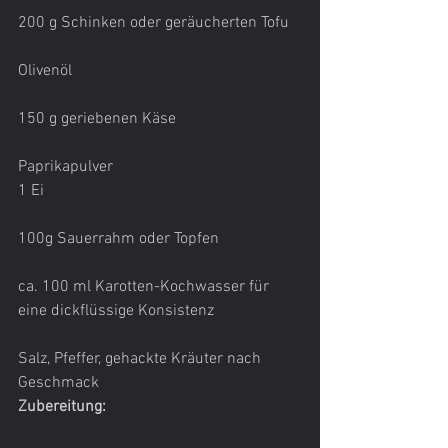
200 g Schinken oder geräucherten Tofu
Olivenöl
150 g geriebenen Käse
Paprikapulver
1 Ei
100g Sauerrahm oder Topfen
ca. 100 ml Karotten-Kochwasser für 
eine dickflüssige Konsistenz
Salz, Pfeffer, gehackte Kräuter nach 
Geschmack
Zubereitung: