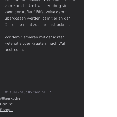
vom Karottenkochwasser übrig sind, 
kann der Auflauf löffelweise damit 
übergossen werden, damit er an der 
Oberseite nicht zu sehr austrocknet.
Vor dem Servieren mit gehackter 
Petersilie oder Kräutern nach Wahl 
bestreuen. 
#Sauerkraut
#VitaminB12
Alltagsküche
Gemüse
Rezepte