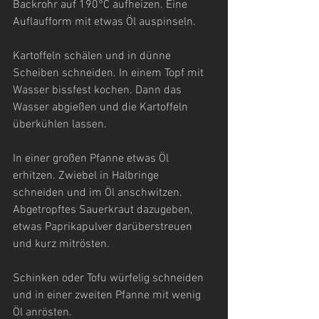
Backrohr auf 190°C aufheizen. Eine 
Auflaufform mit etwas Öl auspinseln.
Kartoffeln schälen und in dünne 
Scheiben schneiden. In einem Topf mit 
Wasser bissfest kochen. Dann das 
Wasser abgießen und die Kartoffeln 
überkühlen lassen.
In einer großen Pfanne etwas Öl 
erhitzen. Zwiebel in Halbringe 
schneiden und im Öl anschwitzen. 
Abgetropftes Sauerkraut dazugeben, 
etwas Paprikapulver darüberstreuen 
und kurz mitrösten.
Schinken oder Tofu würfelig schneiden 
und in einer zweiten Pfanne mit wenig 
Öl anrösten. 