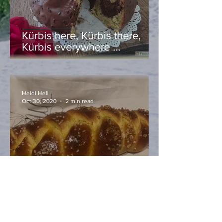
Kürbis here, Kürbis there,
Kürbis everywhere …
Heidi Hell
Oct 30, 2020
2 min read
Allerheiligenstriezel mit –
Kürbis, ganz klar!