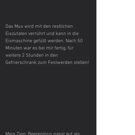
Das Mus wird mit den restlichen 
Eiszutaten verrührt und kann in die 
Eismaschine gefüllt werden. Nach 50 
Minuten war es bei mir fertig, für 
weitere 2 Stunden in den 
Gefrierschrank zum Festwerden stellen!
Mein Tipp: Beerenmus passt gut als 