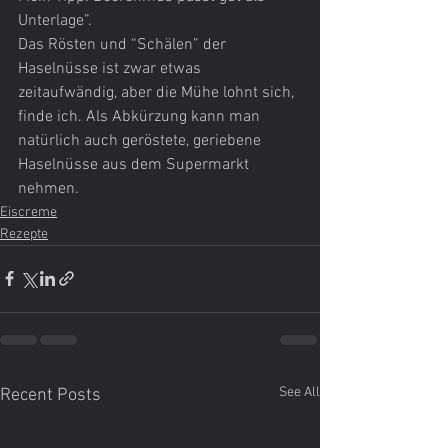
Unterlage”.
Das Rösten und “Schälen” der 
Haselnüsse ist zwar etwas 
zeitaufwändig, aber die Mühe lohnt sich, 
finde ich. Als Abkürzung kann man 
natürlich auch geröstete, geriebene 
Haselnüsse aus dem Supermarkt 
nehmen.
Eiscreme
Rezepte
See All
Recent Posts