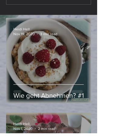
– Kürbis, ganz klar!
immer richtig!
Heidi Hell
Nov 19, 2020
3 min read
Wie geht Abnehmen? #1
Heidi Hell
Nov 1, 2020
2 min read