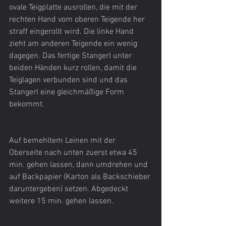
ovale Teigplatte ausrollen, die mit der 
rechten Hand vom oberen Teigende her 
straff eingerollt wird. Die linke Hand 
zieht am anderen Teigende ein wenig 
dagegen. Das fertige Stangerl unter 
beiden Händen kurz rollen, damit die 
Teiglagen verbunden sind und das 
Stangerl eine gleichmäßige Form 
bekommt.
Auf bemehltem Leinen mit der 
Oberseite nach unten zuerst etwa 45 
min. gehen lassen, dann umdrehen und 
auf Backpapier (Karton als Backschieber 
daruntergeben) setzen. Abgedeckt 
weitere 15 min. gehen lassen. 