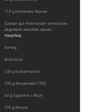
110 g kochendes Wasser
Zutaten gut miteinander vermischen, 
abgedeckt abkühlen lassen.
Hauptteig
Vorteig
Brühstück
130 g Grahamschrot
290 g Weizenmehl T700
60 g Sojadrink / Milch
220 g Wasser