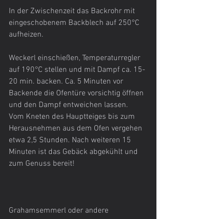
In der Zwischenzeit das Backrohr mit 
eingeschobenem Backblech auf 250°C 
aufheizen.
Weckerl einschießen, Temperaturregler 
auf 190°C stellen und mit Dampf ca. 15-
20 min. backen. Ca. 5 Minuten vor 
Backende die Ofentüre vorsichtig öffnen 
und den Dampf entweichen lassen.
Vom Kneten des Hauptteiges bis zum 
Herausnehmen aus dem Ofen vergehen 
etwa 2,5 Stunden. Nach weiteren 15 
Minuten ist das Gebäck abgekühlt und 
zum Genuss bereit!
Grahamsemmerl oder andere 