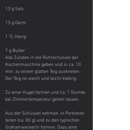
13 g Salz
13 g Germ
1 TL Honig
7 g Butter
Alle Zutaten in die Rührschüssel der 
Küchenmaschine geben und in ca. 10 
min. zu einem glatten Teig auskneten. 
Der Teig ist weich und leicht klebrig.
Zu einer Kugel formen und ca. 1 Stunde 
bei Zimmertemperatur gehen lassen.
Aus der Schüssel nehmen, in Portionen 
teilen (ca. 80 g) und zu den typischen 
Grahamweckerln formen. Dazu eine 