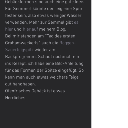
Gebäckformen sind auch eine gute Idee. 
Für Semmerl könnte der Teig eine Spur 
fester sein, also etwas weniger Wasser 
verwenden. Mehr zur Semmel gibt 
es 
hier 
und 
hier auf 
meinem Blog.
Bei mir standen am “Tag des ersten 
Grahamweckerls” auch die 
Roggen-
Sauerteigspitz 
wieder am 
Backprogramm. Schaut nochmal rein 
ins Rezept, ich habe eine Bild-Anleitung 
für das Formen der Spitze eingefügt. So 
kann man auch etwas weichere Teige 
gut handhaben.
Ofenfrisches Gebäck ist etwas 
Herrliches!