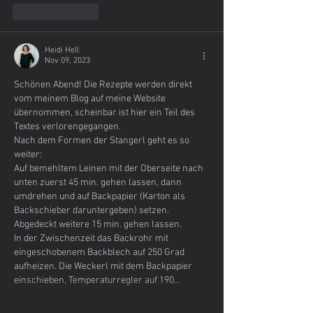
Like
Reply
Heidi Hell
Nov 09, 2023
Schönen Abend! Die Rezepte werden direkt 
vom meinem Blog auf meine Website 
übernommen, scheinbar ist hier ein Teil des 
Textes verlorengegangen. 
Nach dem Formen der Stangerl geht es so 
weiter: 
Auf bemehltem Leinen mit der Oberseite nach 
unten zuerst 45 min. gehen lassen, dann 
umdrehen und auf Backpapier (Karton als 
Backschieber daruntergeben) setzen. 
Abgedeckt weitere 15 min. gehen lassen. 
In der Zwischenzeit das Backrohr mit 
eingeschobenem Backblech auf 250 Grad 
aufheizen. Die Weckerl mit dem Backpapier 
einschieben, Temperaturregler auf 190…