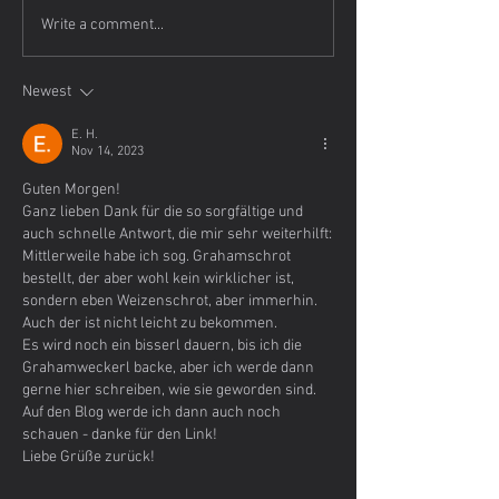
Write a comment...
Allerheiligenstriezel mit
Gesundes Essen
– Kürbis, ganz klar!
immer richtig!
Newest
E. H.
Nov 14, 2023
Guten Morgen!
Ganz lieben Dank für die so sorgfältige und 
auch schnelle Antwort, die mir sehr weiterhilft:
Mittlerweile habe ich sog. Grahamschrot 
bestellt, der aber wohl kein wirklicher ist, 
sondern eben Weizenschrot, aber immerhin. 
Auch der ist nicht leicht zu bekommen.
Es wird noch ein bisserl dauern, bis ich die 
Grahamweckerl backe, aber ich werde dann 
gerne hier schreiben, wie sie geworden sind.
Auf den Blog werde ich dann auch noch 
schauen - danke für den Link!
Liebe Grüße zurück!