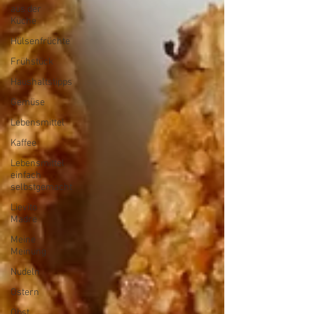
aus der
Küche
Hülsenfrüchte
Frühstück
Haushaltstipps
Gemüse
Lebensmittel
Kaffee
Lebensmittel
einfach
selbstgemacht
Lievito
Madre
Meine
Meinung
Nudeln
Ostern
Obst