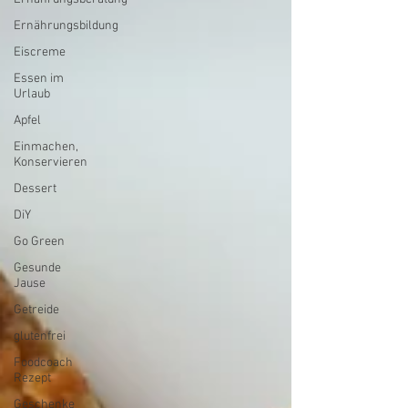
Ernährungsbildung
Eiscreme
Essen im
Urlaub
Apfel
Einmachen,
Konservieren
Dessert
DiY
Go Green
Gesunde
Jause
Getreide
glutenfrei
Foodcoach
Rezept
Geschenke