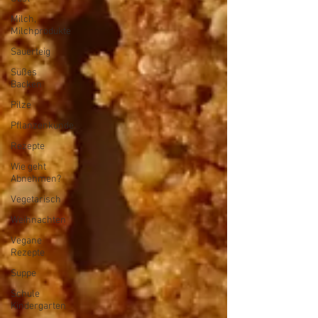
Milch,
Milchprodukte
Sauerteig
Süßes
Backen
Pilze
Pflanzenkunde
Rezepte
Wie geht
Abnehmen?
Vegetarisch
Weihnachten
Vegane
Rezepte
Suppe
Schule
Kindergarten