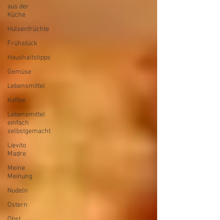
aus der
Küche
Hülsenfrüchte
Frühstück
Haushaltstipps
Gemüse
Lebensmittel
Kaffee
Lebensmittel
einfach
selbstgemacht
Lievito
Madre
Meine
Meinung
Nudeln
Ostern
Obst