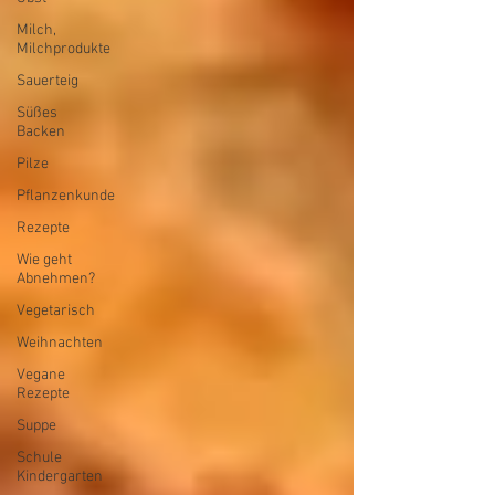
Milch,
Milchprodukte
Sauerteig
Süßes
Backen
Pilze
Pflanzenkunde
Rezepte
Wie geht
Abnehmen?
Vegetarisch
Weihnachten
Vegane
Rezepte
Suppe
Schule
Kindergarten