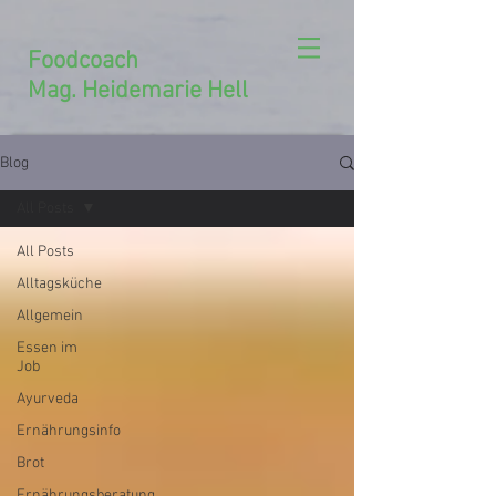
Foodcoach
Mag. Heidemarie Hell
Blog
All Posts
All Posts
Alltagsküche
Allgemein
Essen im
Job
Ayurveda
Ernährungsinfo
Brot
Ernährungsberatung