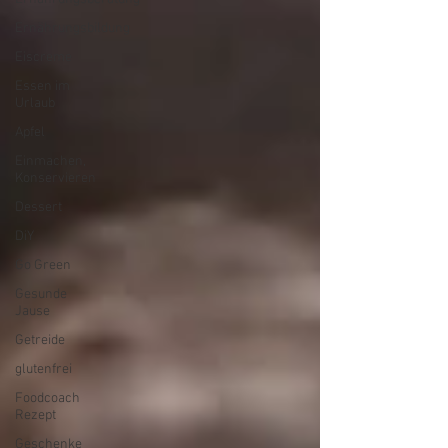
Ernährungsbildung
Eiscreme
Essen im
Urlaub
Apfel
Einmachen,
Konservieren
Dessert
DiY
Go Green
Gesunde
Jause
Getreide
glutenfrei
Foodcoach
Rezept
Geschenke