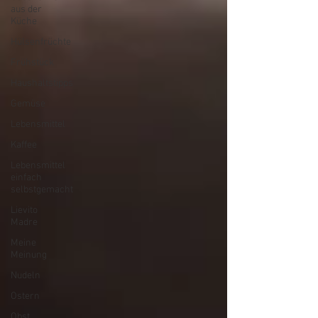
aus der
Küche
Hülsenfrüchte
Frühstück
Haushaltstipps
Gemüse
Lebensmittel
Kaffee
Lebensmittel
einfach
selbstgemacht
Lievito
Madre
Meine
Meinung
Nudeln
Ostern
Obst