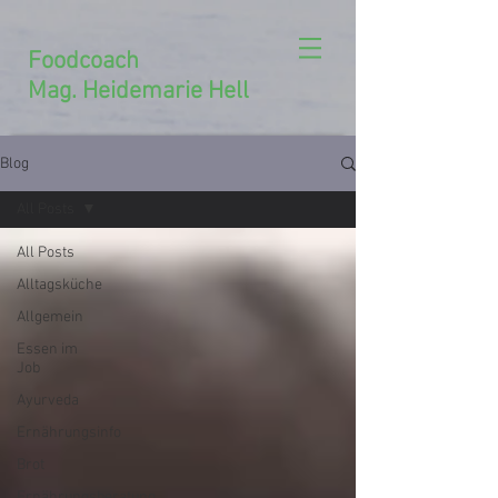
Foodcoach
Mag. Heidemarie Hell
Blog
All Posts
All Posts
Alltagsküche
Allgemein
Essen im
Job
Ayurveda
Ernährungsinfo
Brot
Ernährungsberatung