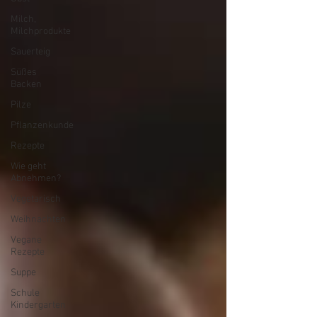
Milch,
Milchprodukte
Sauerteig
Süßes
Backen
Pilze
Pflanzenkunde
Rezepte
Wie geht
Abnehmen?
Vegetarisch
Weihnachten
Vegane
Rezepte
Suppe
Schule
Kindergarten