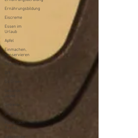
Ernährungsbildung
Eiscreme
Essen im
Urlaub
Apfel
Einmachen,
Konservieren
Dessert
DiY
Go Green
Gesunde
Jause
Getreide
glutenfrei
Foodcoach
Rezept
Geschenke