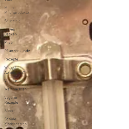
Milch,
Milchprodukte
Sauerteig
Süßes
Backen
Pilze
Pflanzenkunde
Rezepte
Wie geht
Abnehmen?
Vegetarisch
Weihnachten
Vegane
Rezepte
Suppe
Schule
Kindergarten