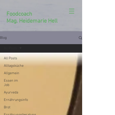
Foodcoach
Mag. Heidemarie Hell
Blog
All Posts
All Posts
Alltagsküche
Allgemein
Essen im
Job
Ayurveda
Ernährungsinfo
Brot
Ernährungsberatung