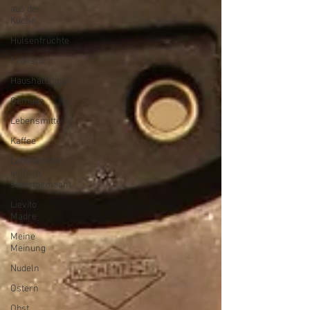
aus der
Küche
Hülsenfrüchte
Frühstück
Haushaltstipps
Gemüse
Lebensmittel
Kaffee
Lebensmittel
einfach
selbstgemacht
Lievito
Madre
Meine
Meinung
Nudeln
Ostern
Obst