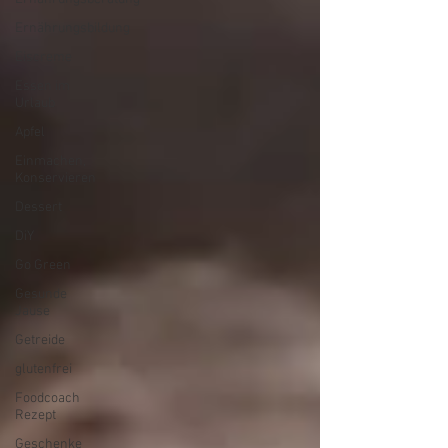
Ernährungsbildung
Eiscreme
Essen im
Urlaub
Apfel
Einmachen,
Konservieren
Dessert
DiY
Go Green
Gesunde
Jause
Getreide
glutenfrei
Foodcoach
Rezept
Geschenke