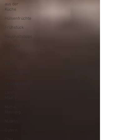
aus der
Küche
Hülsenfrüchte
Frühstück
Haushaltstipps
Gemüse
Lebensmittel
Kaffee
Lebensmittel
einfach
selbstgemacht
Lievito
Madre
Meine
Meinung
Nudeln
Ostern
Obst