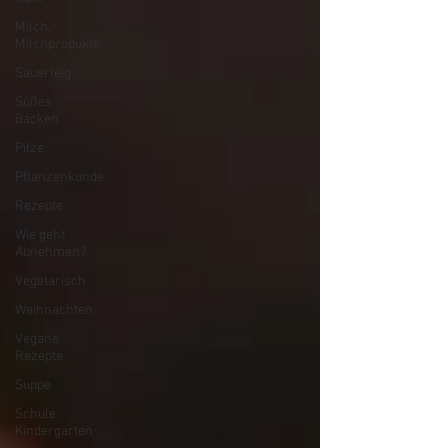
Milch,
Milchprodukte
Sauerteig
Süßes
Backen
Pilze
Pflanzenkunde
Rezepte
Wie geht
Abnehmen?
Vegetarisch
Weihnachten
Vegane
Rezepte
Suppe
Schule
Kindergarten