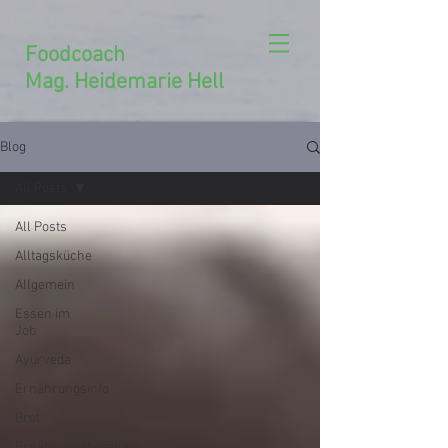
Foodcoach
Mag. Heidemarie Hell
Blog
All Posts
All Posts
Alltagsküche
Allgemein
Essen im
Job
Ayurveda
Ernährungsinfo
Brot
Ernährungsberatung