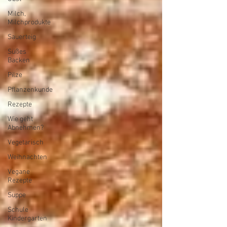
Milch,
Milchprodukte
Sauerteig
Süßes
Backen
Pilze
Pflanzenkunde
Rezepte
Wie geht
Abnehmen?
Vegetarisch
Weihnachten
Vegane
Rezepte
Suppe
Schule
Kindergarten