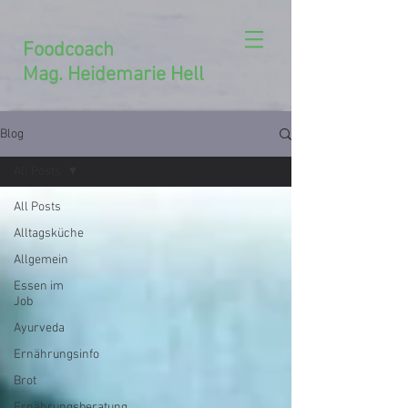
Foodcoach
Mag. Heidemarie Hell
Blog
All Posts
All Posts
Alltagsküche
Allgemein
Essen im
Job
Ayurveda
Ernährungsinfo
Brot
Ernährungsberatung