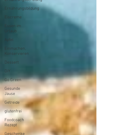
Ernährungsbildung
Eiscreme
Essen im
Urlaub
Apfel
Einmachen,
Konservieren
Dessert
DiY
Go Green
Gesunde
Jause
Getreide
glutenfrei
Foodcoach
Rezept
Geschenke