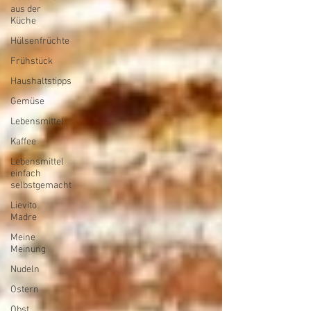
aus der
Küche
Hülsenfrüchte
Frühstück
Haushaltstipps
Gemüse
Lebensmittel
Kaffee
Lebensmittel
einfach
selbstgemacht
Lievito
Madre
Meine
Meinung
Nudeln
Ostern
Obst