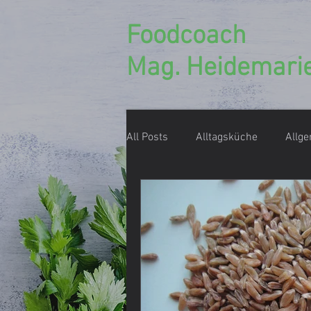
Foodcoach
Mag. Heidemarie
All Posts
Alltagsküche
Allg
Ernährungsberatung
Ernäh
Einmachen, Konservieren
D
Foodcoach Rezept
Geschen