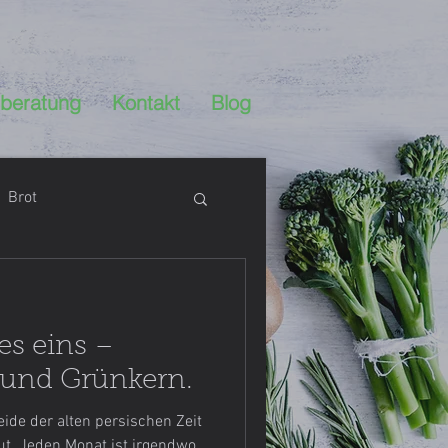
beratung
Kontakt
Blog
Brot
es eins –
e
glutenfrei
 und Grünkern.
ide der alten persischen Zeit
altstipps
Gemüse
ut. Jeden Monat ist irgendwo