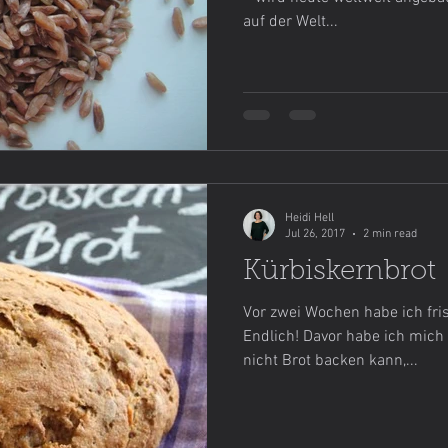
auf der Welt...
ebensmittel einfach selbstgemacht
Lievito Madre
Mein
Heidi Hell
Jul 26, 2017
2 min read
Kürbiskernbrot
Vor zwei Wochen habe ich fri
Endlich! Davor habe ich mich 
nicht Brot backen kann,...