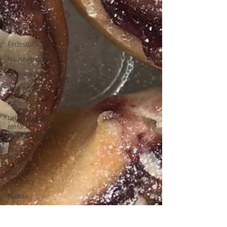
aus der
Küche
Hülsenfrüchte
Frühstück
Haushaltstipps
Gemüse
Lebensmittel
Kaffee
Lebensmittel
einfach
selbstgemacht
Lievito
Madre
Meine
Meinung
Nudeln
Ostern
Obst