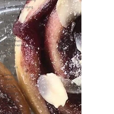
Ernährungsbildung
Eiscreme
Essen im
Urlaub
Apfel
Einmachen,
Konservieren
Dessert
DiY
Go Green
Gesunde
Jause
Getreide
glutenfrei
Foodcoach
Rezept
Geschenke