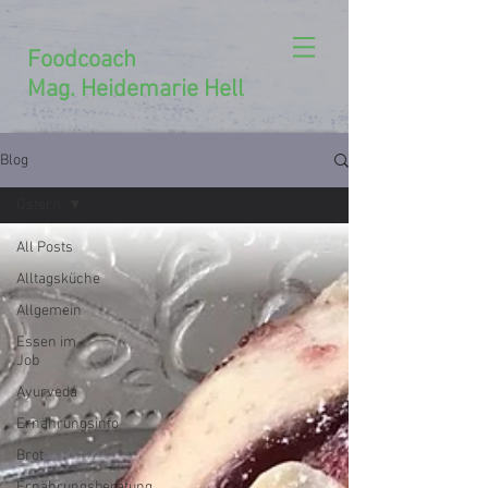
Foodcoach
Mag. Heidemarie Hell
Blog
Ostern
All Posts
Alltagsküche
Allgemein
Essen im
Job
Ayurveda
Ernährungsinfo
Brot
Ernährungsberatung