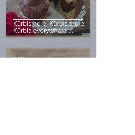
Kürbis here, Kürbis there,
Kürbis everywhere …
Heidi Hell
Oct 30, 2020
2 min read
Allerheiligenstriezel mit –
Kürbis, ganz klar!