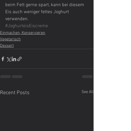
beim Fett gerne spart, kann bei diesem 
Eis auch weniger fettes Joghurt 
verwenden.
#JoghurteisEiscreme
Einmachen, Konservieren
Vegetarisch
Dessert
See All
Recent Posts