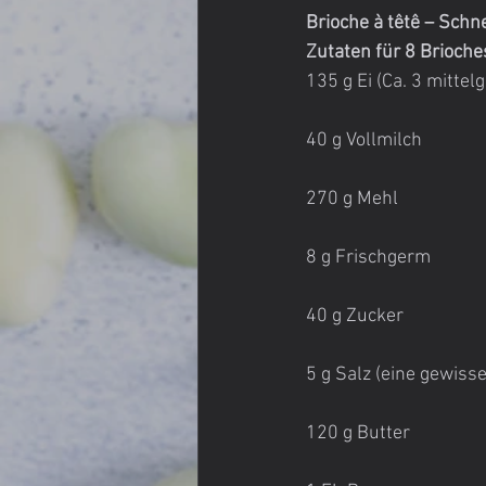
Brioche à têtê – Schne
Zutaten für 8 Brioche
135 g Ei (Ca. 3 mittel
40 g Vollmilch
270 g Mehl
8 g Frischgerm
40 g Zucker
5 g Salz (eine gewiss
120 g Butter