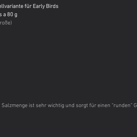
llvariante für Early Birds
s a 80 g
große)
e Salzmenge ist sehr wichtig und sorgt für einen “runden”