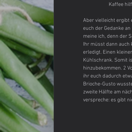
Kaffee hil
Aber vielleicht ergib
euch der Gedanke an f
meine ich, denn der Sc
Ihr müsst dann auch 
erledigt. Einen kleine
Kühlschrank. Somit is
hinzubekommen. 2 Vor
ihr euch dadurch etw
Brioche-Gusto wusstet
zweite Hälfte am näch
verspreche: es gibt n