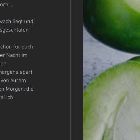
noch…
wach liegt und 
usgeschlafen 
chon für euch 
ber Nacht im 
den 
morgens spart 
 von eurem 
en Morgen, die 
a! Ich 