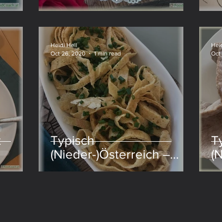
Nudeln
Heidi Hell
Heid
Oct 26, 2020
1 min read
Oct
t
Typisch
T
(Nieder-)Österreich –
(
Frittatensuppe
F