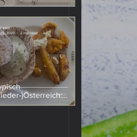
i Hell
 25, 2020
2 min read
ypisch
Nieder-)Österreich:
euerfleck mit Sauerteig