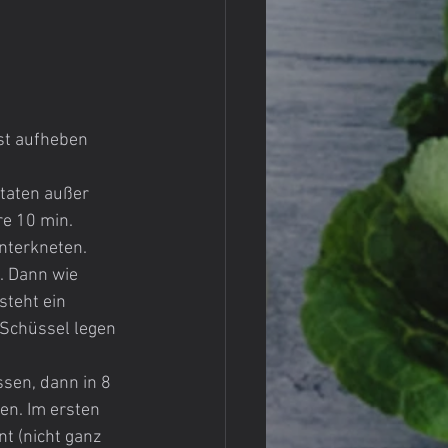
st aufheben 
taten außer 
e 10 min. 
unterkneten.
. Dann wie 
steht ein 
 Schüssel legen 
sen, dann in 8 
en. Im ersten 
t (nicht ganz 