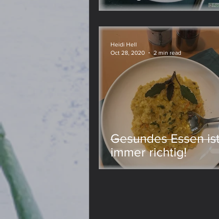
Lievito Madre
Meine Meinung
Heidi Hell
Oct 28, 2020
2 min read
Gesundes Essen is
immer richtig!