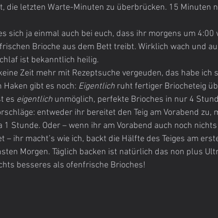
ft, die letzten Warte-Minuten zu überbrücken. 15 Minuten 
t es sich ja einmal auch bei euch, dass ihr morgens um 4:00 
rischen Brioche aus dem Bett treibt. Wirklich wach und a
hlaf ist bekanntlich heilig.
keine Zeit mehr mit Rezeptsuche vergeuden, das habe ich s
n Haken gibt es noch: 
Eigentlich
 ruht fertiger Briocheteig ü
t es 
eigentlich
 unmöglich, perfekte Brioches in nur 4 Stun
schläge: entweder ihr bereitet den Teig am Vorabend zu, 
a 1 Stunde. Oder – wenn ihr am Vorabend auch noch nichts
 – ihr macht’s wie ich, backt die Hälfte des Teiges am erst
sten Morgen. Täglich backen ist natürlich das non plus Ultr
ichts besseres als ofenfrische Brioches!