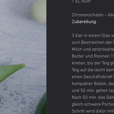
1 EL Rum
Zitronenschalen – Ab
Zubereitung
:
3 Eier in einem Glas 
zum Bestreichen der 
Milch und zerbröselte
Butter und Rosinen 15
kneten, bis der Teig g
Teig auf die leicht b
einen Geschäftsbrief f
kompakter Ballen, den
und 50 min. gehen la
Nach 50 min. das Dehn
gleich schwere Portio
Schritt wird dafür mi